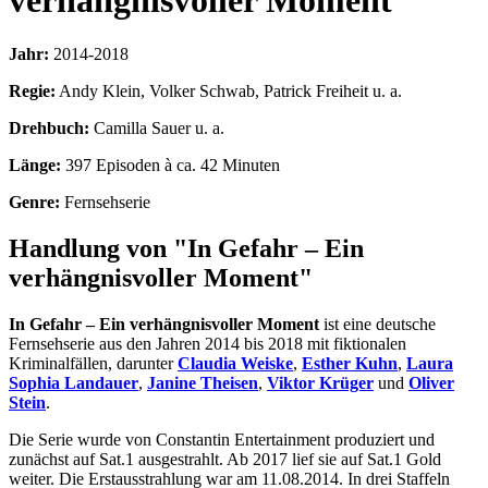
verhängnisvoller Moment
Jahr:
2014-2018
Regie:
Andy Klein, Volker Schwab, Patrick Freiheit u. a.
Drehbuch:
Camilla Sauer u. a.
Länge:
397 Episoden à ca. 42 Minuten
Genre:
Fernsehserie
Handlung von "In Gefahr – Ein
verhängnisvoller Moment"
In Gefahr – Ein verhängnisvoller Moment
ist eine deutsche
Fernsehserie aus den Jahren 2014 bis 2018 mit fiktionalen
Kriminalfällen, darunter
Claudia Weiske
,
Esther Kuhn
,
Laura
Sophia Landauer
,
Janine Theisen
,
Viktor Krüger
und
Oliver
Stein
.
Die Serie wurde von Constantin Entertainment produziert und
zunächst auf Sat.1 ausgestrahlt. Ab 2017 lief sie auf Sat.1 Gold
weiter. Die Erstausstrahlung war am 11.08.2014. In drei Staffeln