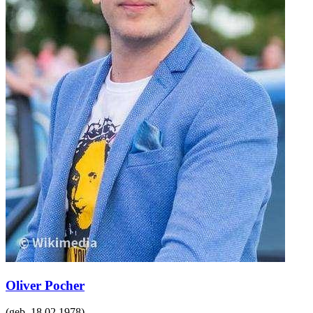
Oliver Pocher
(geb.
18.02.1978
)