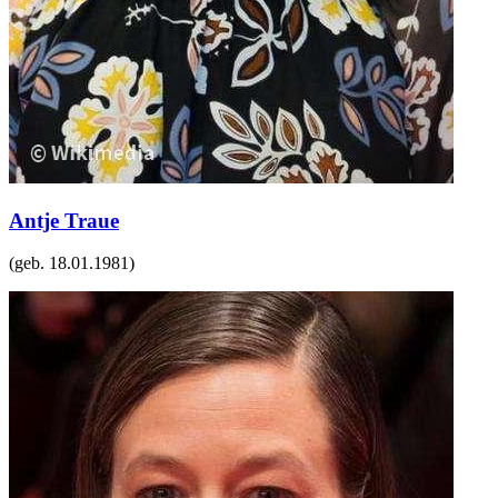
Antje Traue
(geb.
18.01.1981
)