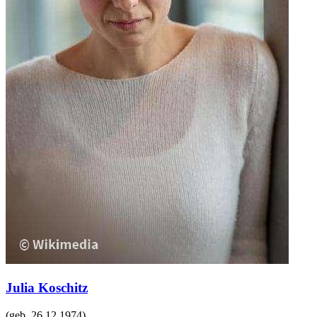
Julia Koschitz
(geb.
26.12.1974
)