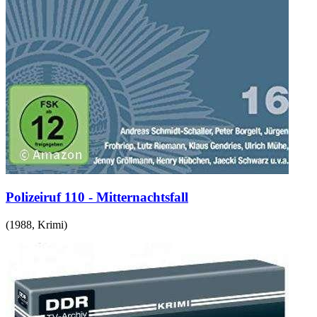
Polizeiruf 110 - Mitternachtsfall
(
1988
,
Krimi
)