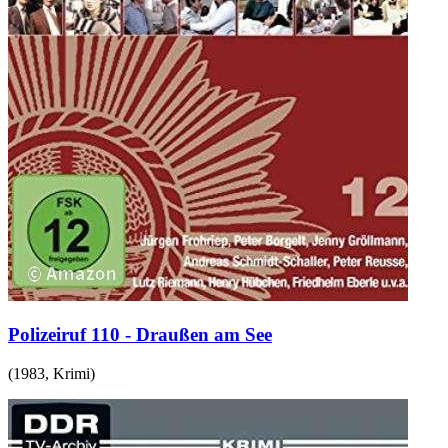
Polizeiruf 110 - Draußen am See
(
1983
,
Krimi
)