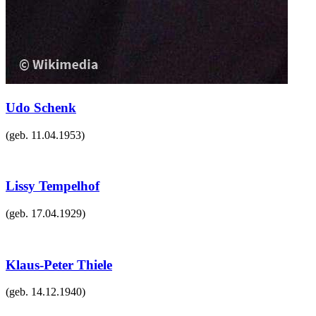
Udo Schenk
(geb.
11.04.1953
)
Lissy Tempelhof
(geb.
17.04.1929
)
Klaus-Peter Thiele
(geb.
14.12.1940
)