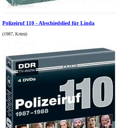
Polizeiruf 110 - Abschiedslied für Linda
(
1987
,
Krimi
)