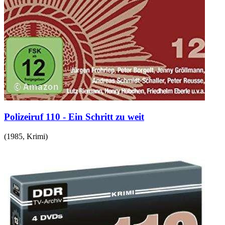
Polizeiruf 110 - Ein Schritt zu weit
(
1985
,
Krimi
)