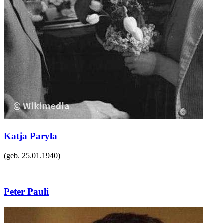
Katja Paryla
(geb.
25.01.1940
)
Peter Pauli