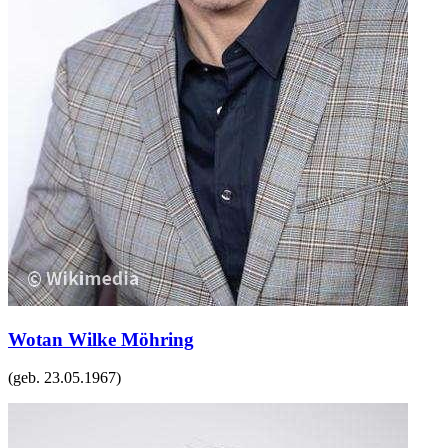
Wotan Wilke Möhring
(geb.
23.05.1967
)