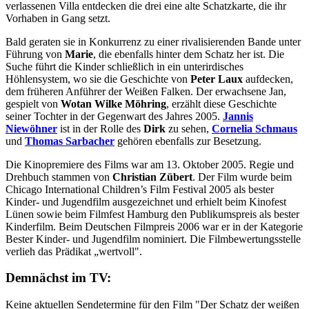
verlassenen Villa entdecken die drei eine alte Schatzkarte, die ihr
Vorhaben in Gang setzt.
Bald geraten sie in Konkurrenz zu einer rivalisierenden Bande unter
Führung von
Marie
, die ebenfalls hinter dem Schatz her ist. Die
Suche führt die Kinder schließlich in ein unterirdisches
Höhlensystem, wo sie die Geschichte von
Peter Laux
aufdecken,
dem früheren Anführer der Weißen Falken. Der erwachsene Jan,
gespielt von
Wotan Wilke Möhring
, erzählt diese Geschichte
seiner Tochter in der Gegenwart des Jahres 2005.
Jannis
Niewöhner
ist in der Rolle des
Dirk
zu sehen,
Cornelia Schmaus
und
Thomas Sarbacher
gehören ebenfalls zur Besetzung.
Die Kinopremiere des Films war am 13. Oktober 2005. Regie und
Drehbuch stammen von
Christian Zübert
. Der Film wurde beim
Chicago International Children’s Film Festival 2005 als bester
Kinder- und Jugendfilm ausgezeichnet und erhielt beim Kinofest
Lünen sowie beim Filmfest Hamburg den Publikumspreis als bester
Kinderfilm. Beim Deutschen Filmpreis 2006 war er in der Kategorie
Bester Kinder- und Jugendfilm nominiert. Die Filmbewertungsstelle
verlieh das Prädikat „wertvoll".
Demnächst im TV:
Keine aktuellen Sendetermine für den Film "Der Schatz der weißen