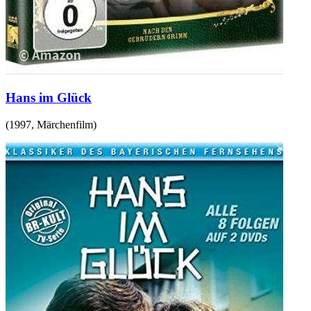
Hans im Glück
(
1997
,
Märchenfilm
)