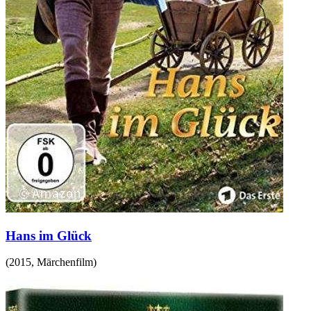
Hans im Glück
(
2015
,
Märchenfilm
)