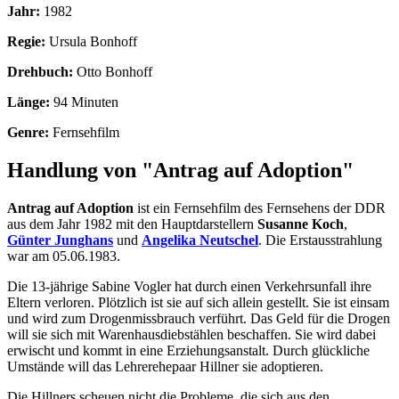
Jahr:
1982
Regie:
Ursula Bonhoff
Drehbuch:
Otto Bonhoff
Länge:
94 Minuten
Genre:
Fernsehfilm
Handlung von "Antrag auf Adoption"
Antrag auf Adoption
ist ein Fernsehfilm des Fernsehens der DDR
aus dem Jahr 1982 mit den Hauptdarstellern
Susanne Koch
,
Günter Junghans
und
Angelika Neutschel
. Die Erstausstrahlung
war am 05.06.1983.
Die 13-jährige Sabine Vogler hat durch einen Verkehrsunfall ihre
Eltern verloren. Plötzlich ist sie auf sich allein gestellt. Sie ist einsam
und wird zum Drogenmissbrauch verführt. Das Geld für die Drogen
will sie sich mit Warenhausdiebstählen beschaffen. Sie wird dabei
erwischt und kommt in eine Erziehungsanstalt. Durch glückliche
Umstände will das Lehrerehepaar Hillner sie adoptieren.
Die Hillners scheuen nicht die Probleme, die sich aus den