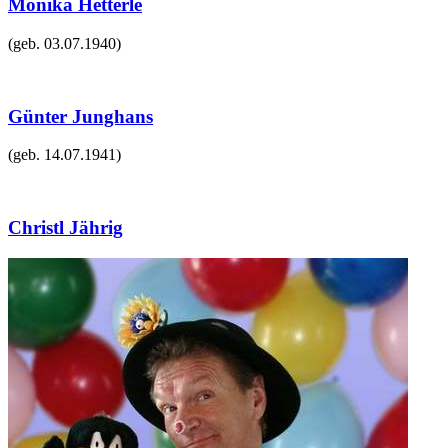
Monika Hetterle
(geb.
03.07.1940
)
Günter Junghans
(geb.
14.07.1941
)
Christl Jährig