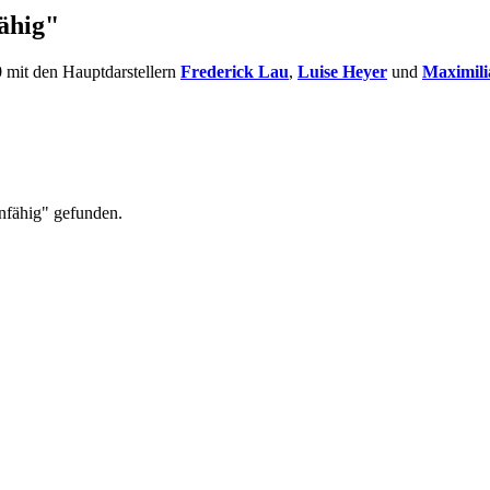
ähig"
 mit den Hauptdarstellern
Frederick Lau
,
Luise Heyer
und
Maximili
nfähig" gefunden.