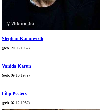
Stephan Kampwirth
(geb.
20.03.1967
)
Vanida Karun
(geb.
09.10.1979
)
Filip Peeters
(geb.
02.12.1962
)