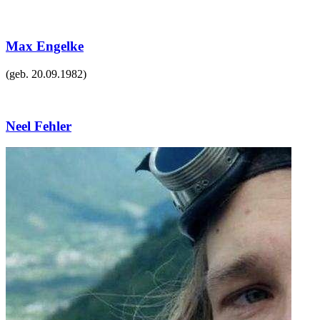
Max Engelke
(geb.
20.09.1982
)
Neel Fehler