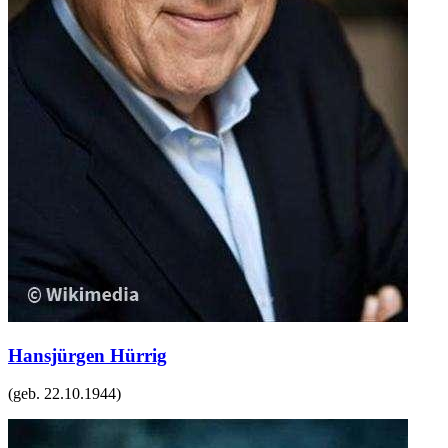
Hansjürgen Hürrig
(geb.
22.10.1944
)