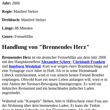
Jahr:
2006
Regie:
Manfred Stelzer
Drehbuch:
Manfred Stelzer
Länge:
88 Minuten
Genre:
Fernsehfilm
Handlung von "Brennendes Herz"
Brennendes Herz
ist ein deutscher Fernsehfilm aus dem Jahr 2006
mit den Hauptdarstellern
Alexander Scheer
,
Christoph Franken
und
Ingeborg Westphal
. Kurt war wegen eines Brandanschlags auf
eine Synagoge zwei Jahre in Haft. Als er in seine Heimatstadt
Lübeck zurückkommt, wird er von seinem besten Freund Bomber
empfangen. Obwohl Kurt ein neues Leben anfangen will, wird er in
eine Aktion der Neonazi-Bewegung hineingezogen. Es wird ein
türkisches Restaurant und ein benachbarter jüdischer Laden
angezündet.
Während sein “Kumpels” fliehen, hört er Hilfeschreie einer Frau aus
der Wohnung über dem brennenden Laden. Er kann die Türkin
Ayse in letzter Sekunde aus den Flammen retten. Als sich die