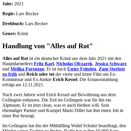
Jahr:
2021
Regie:
Lars Becker
Drehbuch:
Lars Becker
Genre:
Krimi
Handlung von "Alles auf Rot"
Alles auf Rot
ist ein deutscher Krimi aus dem Jahr 2021 mit den
Hauptdarstellern
Fritz Karl
,
Nicholas Ofczarek
,
Jessica Schwarz
und
Melika Foroutan
. Er ist nach
Unter Feinden
,
Zum Sterben
zu früh
und
Reich oder tot
der vierte und letzte Film um Ex-
Kommissar und Ex-Junkie
Erich Kessel
. Die Erstausstrahlung
erfolgt am 12.11.2021.
Nach zwei Jahren wird Erich Kessel auf Bewährung aus dem
Gefängnis entlassen. Die Zeit im Gefängnis war für ihn ein
Alptraum. Er ist jetzt clean, was er auch bleiben will. Sein
ehemaliger Partner und Kumpel Mario Diller hat ihm einen Job in
einer Bar besorgt.
Im Gefängnis hat ihn der Mithäftling Walid Schukri beauftragt, den
Mörder seiner Tochter zu finden. Dafür hat er ihm 50.000 Euro