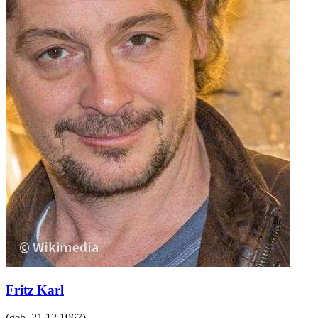
Fritz Karl
(geb.
21.12.1967
)