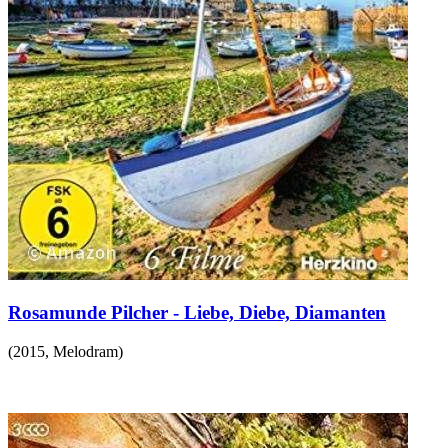
Rosamunde Pilcher - Liebe, Diebe, Diamanten
(
2015
,
Melodram
)