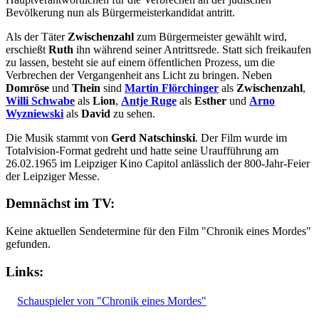
Bevölkerung nun als Bürgermeisterkandidat antritt.
Als der Täter
Zwischenzahl
zum Bürgermeister gewählt wird,
erschießt
Ruth
ihn während seiner Antrittsrede. Statt sich freikaufen
zu lassen, besteht sie auf einem öffentlichen Prozess, um die
Verbrechen der Vergangenheit ans Licht zu bringen. Neben
Domröse
und
Thein
sind
Martin Flörchinger
als
Zwischenzahl
,
Willi Schwabe
als
Lion
,
Antje Ruge
als
Esther
und
Arno
Wyzniewski
als
David
zu sehen.
Die Musik stammt von
Gerd Natschinski
. Der Film wurde im
Totalvision-Format gedreht und hatte seine Uraufführung am
26.02.1965 im Leipziger Kino Capitol anlässlich der 800-Jahr-Feier
der Leipziger Messe.
Demnächst im TV:
Keine aktuellen Sendetermine für den Film "Chronik eines Mordes"
gefunden.
Links:
Schauspieler von "Chronik eines Mordes"