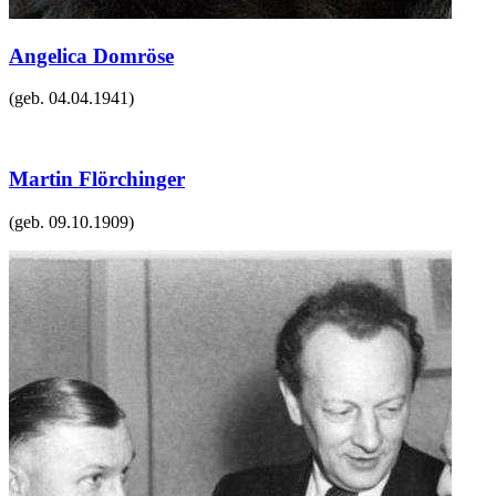
Angelica Domröse
(geb.
04.04.1941
)
Martin Flörchinger
(geb.
09.10.1909
)