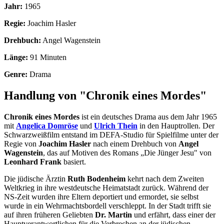
Jahr:
1965
Regie:
Joachim Hasler
Drehbuch:
Angel Wagenstein
Länge:
91 Minuten
Genre:
Drama
Handlung von "Chronik eines Mordes"
Chronik eines Mordes
ist ein deutsches Drama aus dem Jahr 1965
mit
Angelica Domröse
und
Ulrich Thein
in den Hauptrollen. Der
Schwarzweißfilm entstand im DEFA-Studio für Spielfilme unter der
Regie von
Joachim Hasler
nach einem Drehbuch von
Angel
Wagenstein
, das auf Motiven des Romans „Die Jünger Jesu" von
Leonhard Frank
basiert.
Die jüdische Ärztin
Ruth Bodenheim
kehrt nach dem Zweiten
Weltkrieg in ihre westdeutsche Heimatstadt zurück. Während der
NS-Zeit wurden ihre Eltern deportiert und ermordet, sie selbst
wurde in ein Wehrmachtsbordell verschleppt. In der Stadt trifft sie
auf ihren früheren Geliebten
Dr. Martin
und erfährt, dass einer der
Hauptverantwortlichen für die Verbrechen an der jüdischen