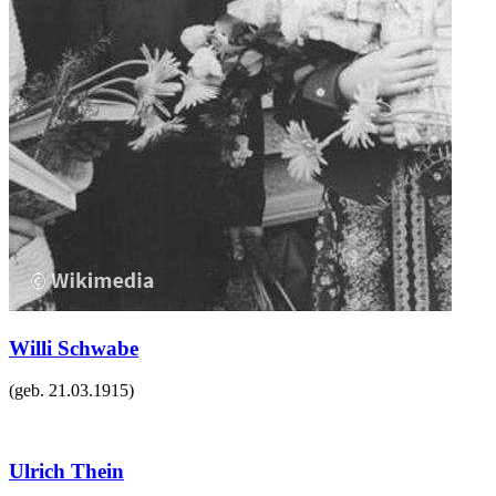
Willi Schwabe
(geb.
21.03.1915
)
Ulrich Thein