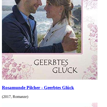
Rosamunde Pilcher - Geerbtes Glück
(
2017
,
Romanze
)