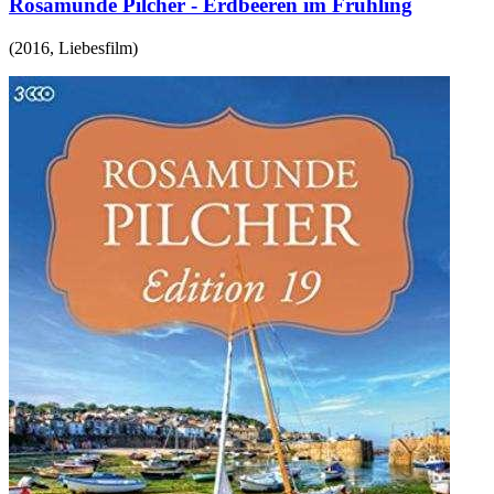
Rosamunde Pilcher - Erdbeeren im Frühling
(
2016
,
Liebesfilm
)