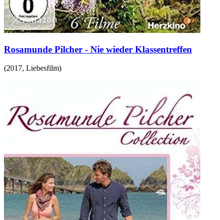
Rosamunde Pilcher - Nie wieder Klassentreffen
(
2017
,
Liebesfilm
)