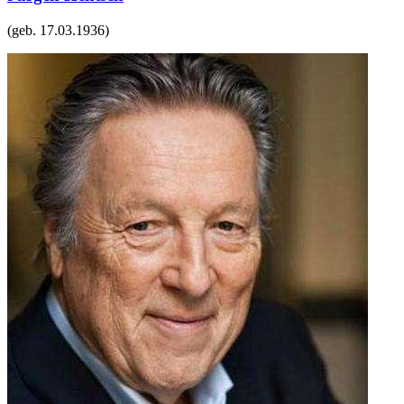
(geb.
17.03.1936
)