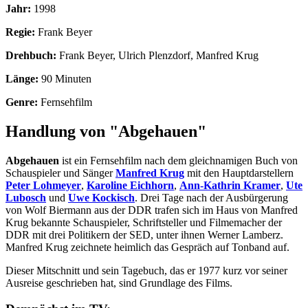
Jahr:
1998
Regie:
Frank Beyer
Drehbuch:
Frank Beyer, Ulrich Plenzdorf, Manfred Krug
Länge:
90 Minuten
Genre:
Fernsehfilm
Handlung von "Abgehauen"
Abgehauen
ist ein Fernsehfilm nach dem gleichnamigen Buch von
Schauspieler und Sänger
Manfred Krug
mit den Hauptdarstellern
Peter Lohmeyer
,
Karoline Eichhorn
,
Ann-Kathrin Kramer
,
Ute
Lubosch
und
Uwe Kockisch
. Drei Tage nach der Ausbürgerung
von Wolf Biermann aus der DDR trafen sich im Haus von Manfred
Krug bekannte Schauspieler, Schriftsteller und Filmemacher der
DDR mit drei Politikern der SED, unter ihnen Werner Lamberz.
Manfred Krug zeichnete heimlich das Gespräch auf Tonband auf.
Dieser Mitschnitt und sein Tagebuch, das er 1977 kurz vor seiner
Ausreise geschrieben hat, sind Grundlage des Films.