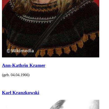
Ann-Kathrin Kramer
(geb.
04.04.1966
)
Karl Kranzkowski