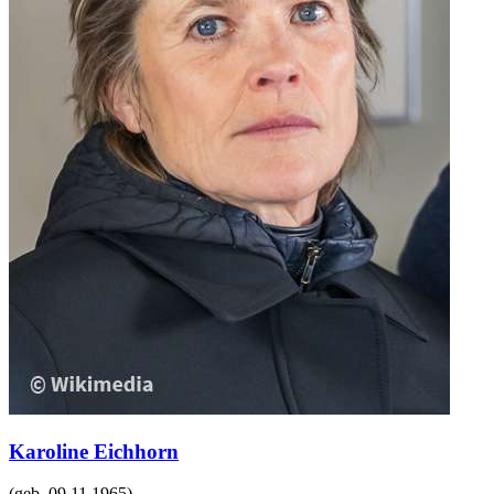
Karoline Eichhorn
(geb.
09.11.1965
)