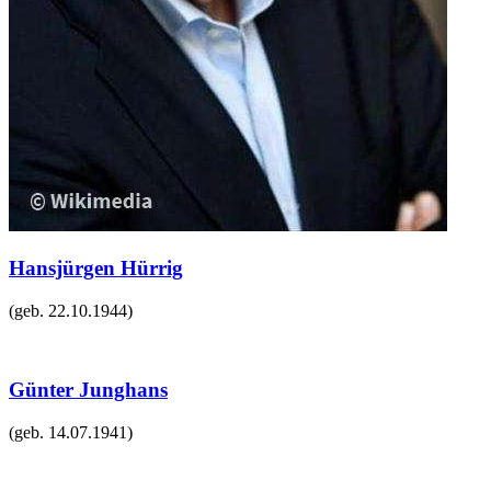
Hansjürgen Hürrig
(geb.
22.10.1944
)
Günter Junghans
(geb.
14.07.1941
)