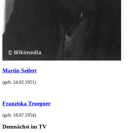
Martin Seifert
(geb.
24.02.1951
)
Franziska Troegner
(geb.
18.07.1954
)
Demnächst im TV