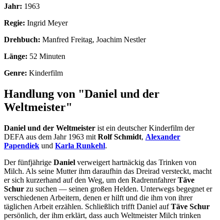
Jahr:
1963
Regie:
Ingrid Meyer
Drehbuch:
Manfred Freitag, Joachim Nestler
Länge:
52 Minuten
Genre:
Kinderfilm
Handlung von "Daniel und der
Weltmeister"
Daniel und der Weltmeister
ist ein deutscher Kinderfilm der
DEFA aus dem Jahr 1963 mit
Rolf Schmidt
,
Alexander
Papendiek
und
Karla Runkehl
.
Der fünfjährige
Daniel
verweigert hartnäckig das Trinken von
Milch. Als seine Mutter ihm daraufhin das Dreirad versteckt, macht
er sich kurzerhand auf den Weg, um den Radrennfahrer
Täve
Schur
zu suchen — seinen großen Helden. Unterwegs begegnet er
verschiedenen Arbeitern, denen er hilft und die ihm von ihrer
täglichen Arbeit erzählen. Schließlich trifft Daniel auf
Täve Schur
persönlich, der ihm erklärt, dass auch Weltmeister Milch trinken