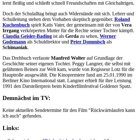
lernt fleißig und schließt schnell Freundschaften mit Gleichaltrigen.
Doch der Schulalltag bringt auch Widerstände mit sich. Lehrer und
Schulleitung stehen dem Vorhaben skeptisch gegenüber.
Roland
Kuchenbuch
spielt Katis Vater, der gemeinsam mit der von
Vera
Irrgang
verkörperten Mutter für die Rechte seiner Tochter kämpft.
Claudia Geisler-Bading
ist als
Gerda
zu sehen,
Werner
Godemann
als Schuldirektor und
Peter Dommisch
als
Schimaniak
.
Das Drehbuch verfasste
Manfred Wolter
auf Grundlage der
Geschichte seiner eigenen Tochter. Peggy Langner, die selbst mit
gelähmten Beinen zur Welt kam, wurde von Regisseur Lotz für die
Hauptrolle ausgewählt. Die Kinopremiere fand am 25.01.1990 im
Berliner Kino International statt. Langner erhielt für ihre Leistung
1991 den Darstellerpreis beim Kinderfilmfestival Goldener Spatz.
Demnächst im TV:
Keine aktuellen Sendetermine für den Film "Rückwärtslaufen kann
ich auch" gefunden.
Links: