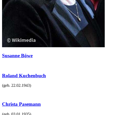
Susanne Böwe
Roland Kuchenbuch
(geb.
22.02.1943
)
Christa Pasemann
(geb.
03.01.1935
)