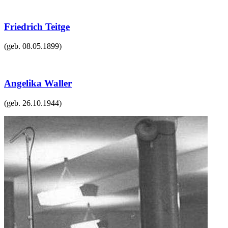
Friedrich Teitge
(geb.
08.05.1899
)
Angelika Waller
(geb.
26.10.1944
)