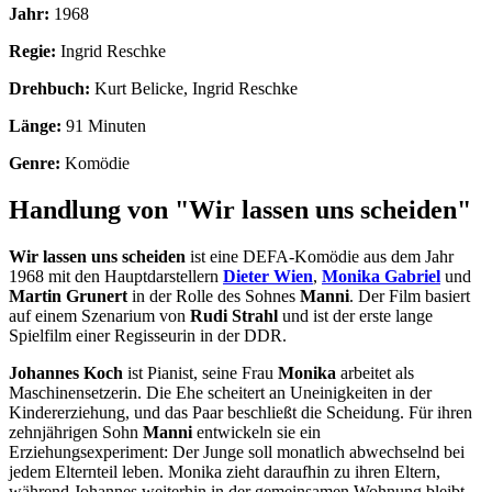
Jahr:
1968
Regie:
Ingrid Reschke
Drehbuch:
Kurt Belicke, Ingrid Reschke
Länge:
91 Minuten
Genre:
Komödie
Handlung von "Wir lassen uns scheiden"
Wir lassen uns scheiden
ist eine DEFA-Komödie aus dem Jahr
1968 mit den Hauptdarstellern
Dieter Wien
,
Monika Gabriel
und
Martin Grunert
in der Rolle des Sohnes
Manni
. Der Film basiert
auf einem Szenarium von
Rudi Strahl
und ist der erste lange
Spielfilm einer Regisseurin in der DDR.
Johannes Koch
ist Pianist, seine Frau
Monika
arbeitet als
Maschinensetzerin. Die Ehe scheitert an Uneinigkeiten in der
Kindererziehung, und das Paar beschließt die Scheidung. Für ihren
zehnjährigen Sohn
Manni
entwickeln sie ein
Erziehungsexperiment: Der Junge soll monatlich abwechselnd bei
jedem Elternteil leben. Monika zieht daraufhin zu ihren Eltern,
während Johannes weiterhin in der gemeinsamen Wohnung bleibt.