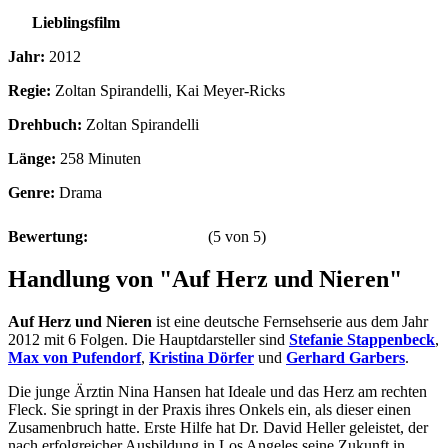
Lieblingsfilm
Jahr:
2012
Regie:
Zoltan Spirandelli, Kai Meyer-Ricks
Drehbuch:
Zoltan Spirandelli
Länge:
258 Minuten
Genre:
Drama
Bewertung:
(
5
von
5
)
Handlung von "Auf Herz und Nieren"
Auf Herz und Nieren
ist eine deutsche Fernsehserie aus dem Jahr
2012 mit 6 Folgen. Die Hauptdarsteller sind
Stefanie Stappenbeck
,
Max von Pufendorf
,
Kristina Dörfer
und
Gerhard Garbers
.
Die junge Ärztin Nina Hansen hat Ideale und das Herz am rechten
Fleck. Sie springt in der Praxis ihres Onkels ein, als dieser einen
Zusamenbruch hatte. Erste Hilfe hat Dr. David Heller geleistet, der
nach erfolgreicher Ausbildung in Los Angeles seine Zukunft in