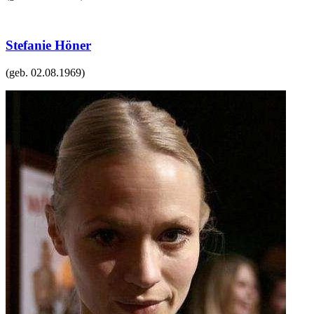
Stefanie Höner
(geb.
02.08.1969
)