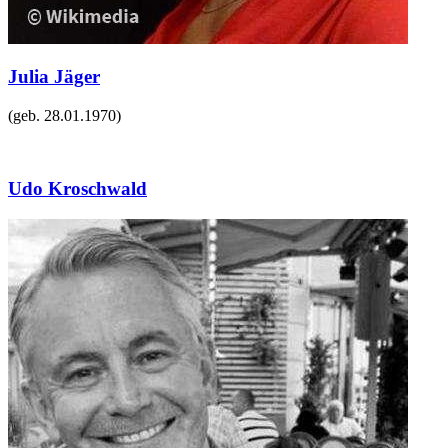
Julia Jäger
(geb.
28.01.1970
)
Udo Kroschwald