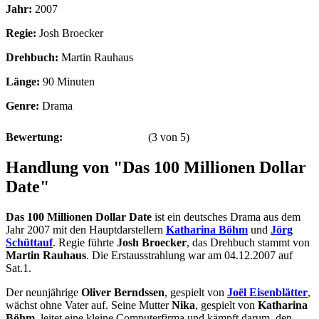
Jahr:
2007
Regie:
Josh Broecker
Drehbuch:
Martin Rauhaus
Länge:
90 Minuten
Genre:
Drama
Bewertung:
(
3
von
5
)
Handlung von "Das 100 Millionen Dollar
Date"
Das 100 Millionen Dollar Date
ist ein deutsches Drama aus dem
Jahr 2007 mit den Hauptdarstellern
Katharina Böhm
und
Jörg
Schüttauf
. Regie führte
Josh Broecker
, das Drehbuch stammt von
Martin Rauhaus
. Die Erstausstrahlung war am 04.12.2007 auf
Sat.1.
Der neunjährige
Oliver Berndssen
, gespielt von
Joël Eisenblätter
,
wächst ohne Vater auf. Seine Mutter
Nika
, gespielt von
Katharina
Böhm
, leitet eine kleine Computerfirma und kämpft darum, den