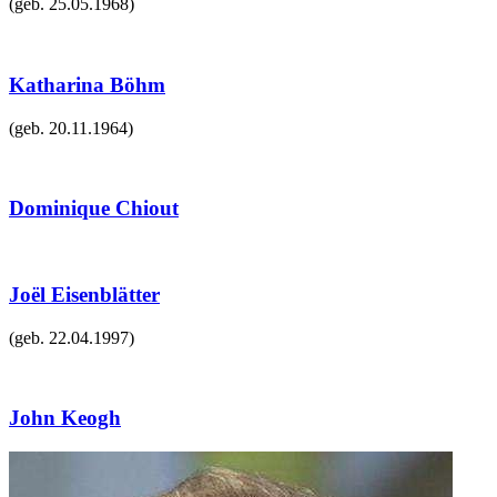
(geb.
25.05.1968
)
Katharina Böhm
(geb.
20.11.1964
)
Dominique Chiout
Joël Eisenblätter
(geb.
22.04.1997
)
John Keogh