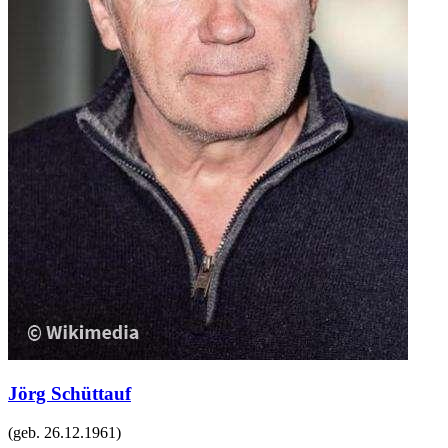
Jörg Schüttauf
(geb.
26.12.1961
)