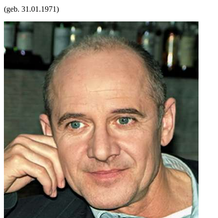
(geb.
31.01.1971
)