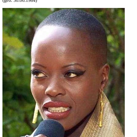
(geb.
30.06.1984
)