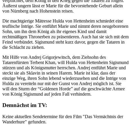
verpflichtet, dem König in den Krieg gegen die Tataren zu folgen.
Äußerst ungern lässt er Marie für die bevorstehende Geburt allein
von Nürnberg nach Hohenstein reisen.
Die machtgierige Mätresse Hulda von Hettenheim schmiedet eine
teuflische Intrige. Sie entführt Marie und nimmt deren neugeborenen
Sohn, um ihn dem König als ihr eigenes Kind und damit
rechtmäßigen Thronerben zu präsentieren. Auch hat sie sich mit dem
Feind verbündet. Sigismund steht kurz davor, gegen die Tataren in
die Schlacht zu ziehen.
Mit Hilfe von Andrej Grigorjewitsch, dem Ziehsohn des
Tatarenfürsten Terbent Khan, will Hulda von Hettenheim Sigismund
stürzen und als Königsmutter herrschen. Andrej entführt Marie und
steckt sie als Sklavin in seinen Harem. Marie ist klar, dass der
einzige Weg, ihren Sohn lebend wiederzusehen und die Intrige von
Hulda zu vereiteln nur mit der Gunst von Andrej möglich ist. Sie
will den Sturm der “Goldenen Horde” auf die geschwächte Armee
von König Sigismund auf jeden Fall verhindern.
Demnächst im TV:
Keine aktuellen Sendetermine für den Film "Das Vermächtnis der
Wanderhure" gefunden.