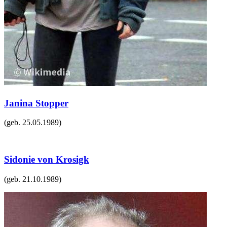
Janina Stopper
(geb.
25.05.1989
)
Sidonie von Krosigk
(geb.
21.10.1989
)