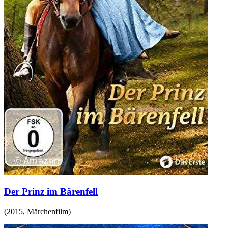
Der Prinz im Bärenfell
(
2015
,
Märchenfilm
)