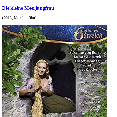
Die kleine Meerjungfrau
(
2013
,
Märchenfilm
)