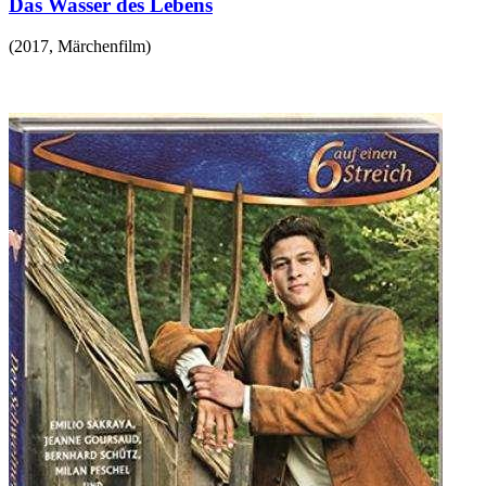
Das Wasser des Lebens
(
2017
,
Märchenfilm
)