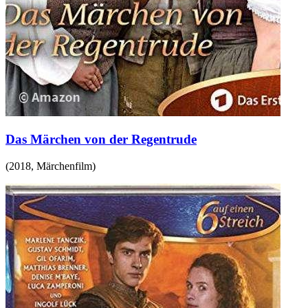
Das Märchen von der Regentrude
(
2018
,
Märchenfilm
)