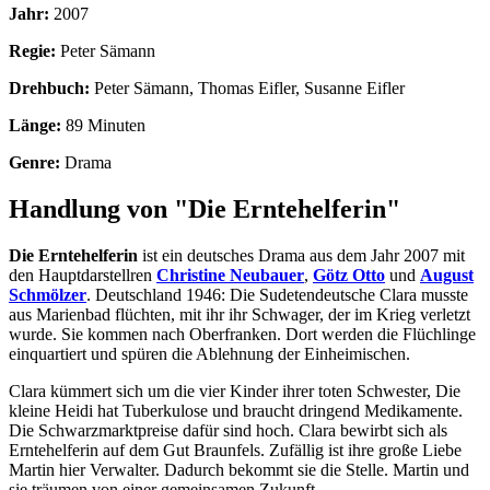
Jahr:
2007
Regie:
Peter Sämann
Drehbuch:
Peter Sämann, Thomas Eifler, Susanne Eifler
Länge:
89 Minuten
Genre:
Drama
Handlung von "Die Erntehelferin"
Die Erntehelferin
ist ein deutsches Drama aus dem Jahr 2007 mit
den Hauptdarstellren
Christine Neubauer
,
Götz Otto
und
August
Schmölzer
. Deutschland 1946: Die Sudetendeutsche Clara musste
aus Marienbad flüchten, mit ihr ihr Schwager, der im Krieg verletzt
wurde. Sie kommen nach Oberfranken. Dort werden die Flüchlinge
einquartiert und spüren die Ablehnung der Einheimischen.
Clara kümmert sich um die vier Kinder ihrer toten Schwester, Die
kleine Heidi hat Tuberkulose und braucht dringend Medikamente.
Die Schwarzmarktpreise dafür sind hoch. Clara bewirbt sich als
Erntehelferin auf dem Gut Braunfels. Zufällig ist ihre große Liebe
Martin hier Verwalter. Dadurch bekommt sie die Stelle. Martin und
sie träumen von einer gemeinsamen Zukunft.