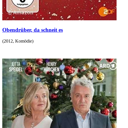
Obendrüber, da schneit es
(
2012
,
Komödie
)