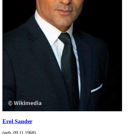
Erol Sander
(geb.
09.11.1968
)