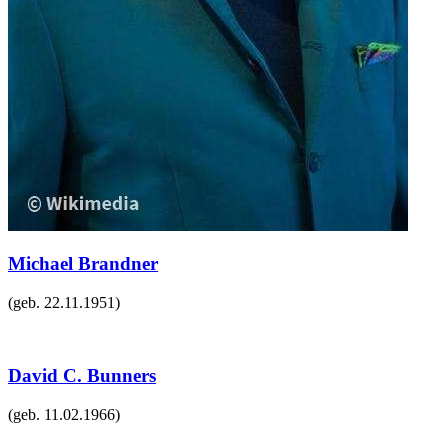
Michael Brandner
(geb.
22.11.1951
)
David C. Bunners
(geb.
11.02.1966
)