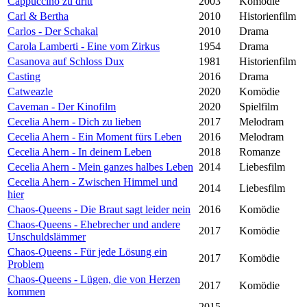
Cappuccino zu dritt
2003
Komödie
Carl & Bertha
2010
Historienfilm
Carlos - Der Schakal
2010
Drama
Carola Lamberti - Eine vom Zirkus
1954
Drama
Casanova auf Schloss Dux
1981
Historienfilm
Casting
2016
Drama
Catweazle
2020
Komödie
Caveman - Der Kinofilm
2020
Spielfilm
Cecelia Ahern - Dich zu lieben
2017
Melodram
Cecelia Ahern - Ein Moment fürs Leben
2016
Melodram
Cecelia Ahern - In deinem Leben
2018
Romanze
Cecelia Ahern - Mein ganzes halbes Leben
2014
Liebesfilm
Cecelia Ahern - Zwischen Himmel und
2014
Liebesfilm
hier
Chaos-Queens - Die Braut sagt leider nein
2016
Komödie
Chaos-Queens - Ehebrecher und andere
2017
Komödie
Unschuldslämmer
Chaos-Queens - Für jede Lösung ein
2017
Komödie
Problem
Chaos-Queens - Lügen, die von Herzen
2017
Komödie
kommen
2015-