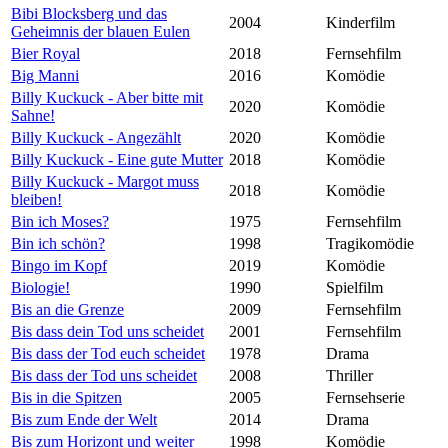
Bibi Blocksberg und das
2004
Kinderfilm
Geheimnis der blauen Eulen
Bier Royal
2018
Fernsehfilm
Big Manni
2016
Komödie
Billy Kuckuck - Aber bitte mit
2020
Komödie
Sahne!
Billy Kuckuck - Angezählt
2020
Komödie
Billy Kuckuck - Eine gute Mutter
2018
Komödie
Billy Kuckuck - Margot muss
2018
Komödie
bleiben!
Bin ich Moses?
1975
Fernsehfilm
Bin ich schön?
1998
Tragikomödie
Bingo im Kopf
2019
Komödie
Biologie!
1990
Spielfilm
Bis an die Grenze
2009
Fernsehfilm
Bis dass dein Tod uns scheidet
2001
Fernsehfilm
Bis dass der Tod euch scheidet
1978
Drama
Bis dass der Tod uns scheidet
2008
Thriller
Bis in die Spitzen
2005
Fernsehserie
Bis zum Ende der Welt
2014
Drama
Bis zum Horizont und weiter
1998
Komödie