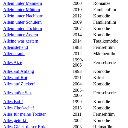
Allein unter Männern
2000
Romanze
Allein unter Müttern
2010
Familienfilm
Allein unter Nachbarn
2012
Komödie
Allein unter Schülern
2009
Familienfilm
Allein unter Töchtern
2007
Komödie
Allein unter Ärzten
2014
Komödie
Alleine war gestern
2014
Tragikomödie
Alleinstehend
1983
Fernsehfilm
Allerleirauh
2012
Märchenfilm
1999-
Alles Atze
Fernsehserie
2006
Alles auf Anfang
1993
Komödie
Alles auf Rot
2021
Krimi
Alles auf Zucker!
2004
Komödie
2005–
Alles außer Sex
Fernsehserie
2006
Alles Bob!
1999
Komödie
Alles Chefsache!
2013
Komödie
Alles für meine Tochter
2011
Fernsehfilm
Alles getürkt!
2002
Komödie
Alles Glück dieser Erde
2003
Heimatfilm