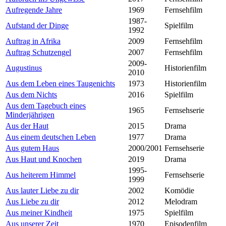
Aufregende Jahre
1969
Fernsehfilm
1987-
Aufstand der Dinge
Spielfilm
1992
Auftrag in Afrika
2009
Fernsehfilm
Auftrag Schutzengel
2007
Fernsehfilm
2009-
Augustinus
Historienfilm
2010
Aus dem Leben eines Taugenichts
1973
Historienfilm
Aus dem Nichts
2016
Spielfilm
Aus dem Tagebuch eines
1965
Fernsehserie
Minderjährigen
Aus der Haut
2015
Drama
Aus einem deutschen Leben
1977
Drama
Aus gutem Haus
2000/2001
Fernsehserie
Aus Haut und Knochen
2019
Drama
1995-
Aus heiterem Himmel
Fernsehserie
1999
Aus lauter Liebe zu dir
2002
Komödie
Aus Liebe zu dir
2012
Melodram
Aus meiner Kindheit
1975
Spielfilm
Aus unserer Zeit
1970
Episodenfilm