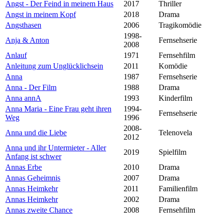
Angst - Der Feind in meinem Haus
2017
Thriller
Angst in meinem Kopf
2018
Drama
Angsthasen
2006
Tragikomödie
1998-
Anja & Anton
Fernsehserie
2008
Anlauf
1971
Fernsehfilm
Anleitung zum Unglücklichsein
2011
Komödie
Anna
1987
Fernsehserie
Anna - Der Film
1988
Drama
Anna annA
1993
Kinderfilm
Anna Maria - Eine Frau geht ihren
1994-
Fernsehserie
Weg
1996
2008-
Anna und die Liebe
Telenovela
2012
Anna und ihr Untermieter - Aller
2019
Spielfilm
Anfang ist schwer
Annas Erbe
2010
Drama
Annas Geheimnis
2007
Drama
Annas Heimkehr
2011
Familienfilm
Annas Heimkehr
2002
Drama
Annas zweite Chance
2008
Fernsehfilm