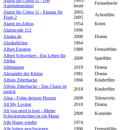
Alarm für Cobra 11 - Die
1995-
Fernsehserie
Autobahnpolizei
heute
Alarm für Cobra 11 - Einsatz für
2003,
Actionfilm
Team 2
2005
Alarm im Zirkus
1954
Krimi
Alarmcode 112
1996
Alaska.de
2000
Drama
Alaskafüchse
1964
Albert Einstein
1989
Fernsehfilm
Albert Schweitzer - Ein Leben für
2009
Spielfilm
Afrika
Albträumer
2019
Drama
Alexander der Kleine
1981
Drama
Alfons Zitterbacke
1966
Kinderfilm
Alfons Zitterbacke - Das Chaos ist
2018
Kinderfilm
zurück
Alisa - Folge deinem Herzen
2009
Telenovela
All My Loving
2018
Drama
All you need is love - Meine
2009
Komödie
Schwiegertochter ist ein Mann
Alle Haare wieder
1974
Alle haben geschwiegen
1996
Fernsehfilm