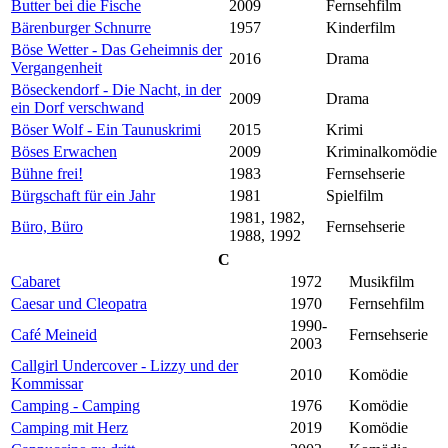
Butter bei die Fische
2009
Fernsehfilm
Bärenburger Schnurre
1957
Kinderfilm
Böse Wetter - Das Geheimnis der
2016
Drama
Vergangenheit
Böseckendorf - Die Nacht, in der
2009
Drama
ein Dorf verschwand
Böser Wolf - Ein Taunuskrimi
2015
Krimi
Böses Erwachen
2009
Kriminalkomödie
Bühne frei!
1983
Fernsehserie
Bürgschaft für ein Jahr
1981
Spielfilm
1981, 1982,
Büro, Büro
Fernsehserie
1988, 1992
C
Cabaret
1972
Musikfilm
Caesar und Cleopatra
1970
Fernsehfilm
1990-
Café Meineid
Fernsehserie
2003
Callgirl Undercover - Lizzy und der
2010
Komödie
Kommissar
Camping - Camping
1976
Komödie
Camping mit Herz
2019
Komödie