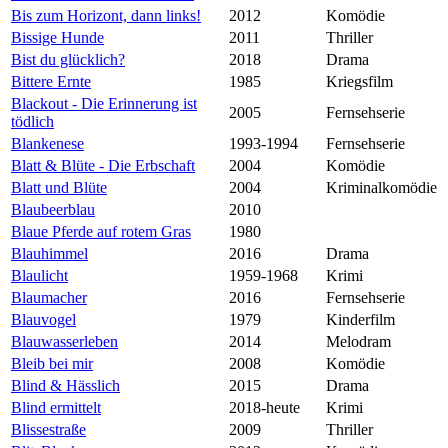
Bis zum Horizont, dann links!
2012
Komödie
Bissige Hunde
2011
Thriller
Bist du glücklich?
2018
Drama
Bittere Ernte
1985
Kriegsfilm
Blackout - Die Erinnerung ist
2005
Fernsehserie
tödlich
Blankenese
1993-1994
Fernsehserie
Blatt & Blüte - Die Erbschaft
2004
Komödie
Blatt und Blüte
2004
Kriminalkomödie
Blaubeerblau
2010
Blaue Pferde auf rotem Gras
1980
Blauhimmel
2016
Drama
Blaulicht
1959-1968
Krimi
Blaumacher
2016
Fernsehserie
Blauvogel
1979
Kinderfilm
Blauwasserleben
2014
Melodram
Bleib bei mir
2008
Komödie
Blind & Hässlich
2015
Drama
Blind ermittelt
2018-heute
Krimi
Blissestraße
2009
Thriller