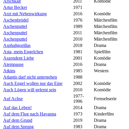
Arschkalt
2011
Komödie
Artur Becker
1971
Arzt mit Nebenwirkung
2016
Komödie
Aschenbrödel
1976
Märchenfilm
Aschenputtel
1989
Märchenfilm
Aschenputtel
2011
Märchenfilm
Aschenputtel
2010
Märchenfilm
Asphaltgorillas
2018
Drama
Asta, mein Engelchen
1981
Spielfilm
Aszendent Liebe
2001
Komödie
Atempause
2016
Drama
Atkins
1985
Western
Atlantis darf nicht untergehen
1988
Auch Engel wollen nur das Eine
2002
Komödie
Auch Lügen will gelernt sein
2010
Komödie
1977-
Auf Achse
Fernsehserie
1996
Auf das Leben!
2014
Drama
Auf dem Flug nach Havanna
1973
Kinderfilm
Auf dem Grund
2019
Drama
Auf dem Sprung
1983
Drama