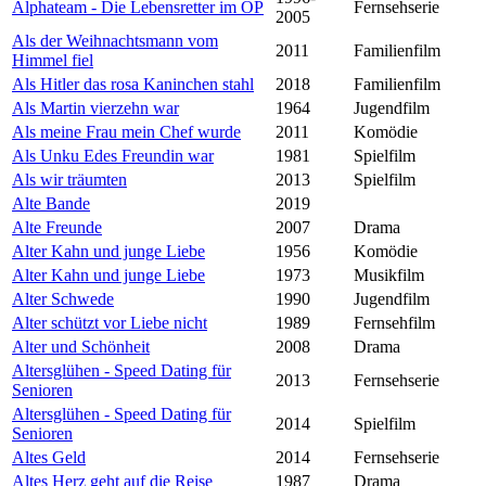
Alphateam - Die Lebensretter im OP
Fernsehserie
2005
Als der Weihnachtsmann vom
2011
Familienfilm
Himmel fiel
Als Hitler das rosa Kaninchen stahl
2018
Familienfilm
Als Martin vierzehn war
1964
Jugendfilm
Als meine Frau mein Chef wurde
2011
Komödie
Als Unku Edes Freundin war
1981
Spielfilm
Als wir träumten
2013
Spielfilm
Alte Bande
2019
Alte Freunde
2007
Drama
Alter Kahn und junge Liebe
1956
Komödie
Alter Kahn und junge Liebe
1973
Musikfilm
Alter Schwede
1990
Jugendfilm
Alter schützt vor Liebe nicht
1989
Fernsehfilm
Alter und Schönheit
2008
Drama
Altersglühen - Speed Dating für
2013
Fernsehserie
Senioren
Altersglühen - Speed Dating für
2014
Spielfilm
Senioren
Altes Geld
2014
Fernsehserie
Altes Herz geht auf die Reise
1987
Drama