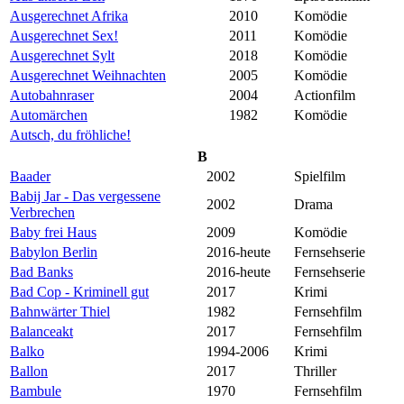
Ausgerechnet Afrika
2010
Komödie
Ausgerechnet Sex!
2011
Komödie
Ausgerechnet Sylt
2018
Komödie
Ausgerechnet Weihnachten
2005
Komödie
Autobahnraser
2004
Actionfilm
Automärchen
1982
Komödie
Autsch, du fröhliche!
B
Baader
2002
Spielfilm
Babij Jar - Das vergessene
2002
Drama
Verbrechen
Baby frei Haus
2009
Komödie
Babylon Berlin
2016-heute
Fernsehserie
Bad Banks
2016-heute
Fernsehserie
Bad Cop - Kriminell gut
2017
Krimi
Bahnwärter Thiel
1982
Fernsehfilm
Balanceakt
2017
Fernsehfilm
Balko
1994-2006
Krimi
Ballon
2017
Thriller
Bambule
1970
Fernsehfilm