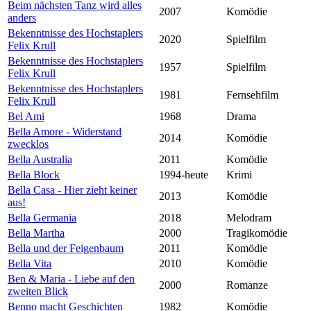
Beim nächsten Tanz wird alles
2007
Komödie
anders
Bekenntnisse des Hochstaplers
2020
Spielfilm
Felix Krull
Bekenntnisse des Hochstaplers
1957
Spielfilm
Felix Krull
Bekenntnisse des Hochstaplers
1981
Fernsehfilm
Felix Krull
Bel Ami
1968
Drama
Bella Amore - Widerstand
2014
Komödie
zwecklos
Bella Australia
2011
Komödie
Bella Block
1994-heute
Krimi
Bella Casa - Hier zieht keiner
2013
Komödie
aus!
Bella Germania
2018
Melodram
Bella Martha
2000
Tragikomödie
Bella und der Feigenbaum
2011
Komödie
Bella Vita
2010
Komödie
Ben & Maria - Liebe auf den
2000
Romanze
zweiten Blick
Benno macht Geschichten
1982
Komödie