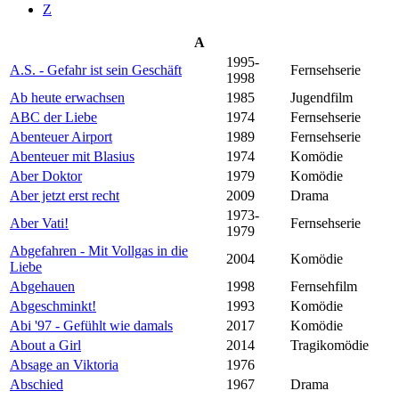
Z
A
1995-
A.S. - Gefahr ist sein Geschäft
Fernsehserie
1998
Ab heute erwachsen
1985
Jugendfilm
ABC der Liebe
1974
Fernsehserie
Abenteuer Airport
1989
Fernsehserie
Abenteuer mit Blasius
1974
Komödie
Aber Doktor
1979
Komödie
Aber jetzt erst recht
2009
Drama
1973-
Aber Vati!
Fernsehserie
1979
Abgefahren - Mit Vollgas in die
2004
Komödie
Liebe
Abgehauen
1998
Fernsehfilm
Abgeschminkt!
1993
Komödie
Abi '97 - Gefühlt wie damals
2017
Komödie
About a Girl
2014
Tragikomödie
Absage an Viktoria
1976
Abschied
1967
Drama