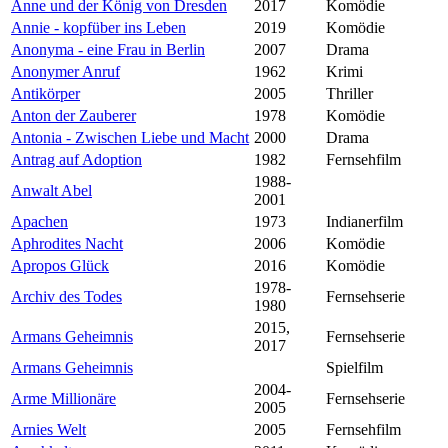
Anne und der König von Dresden
2017
Komödie
Annie - kopfüber ins Leben
2019
Komödie
Anonyma - eine Frau in Berlin
2007
Drama
Anonymer Anruf
1962
Krimi
Antikörper
2005
Thriller
Anton der Zauberer
1978
Komödie
Antonia - Zwischen Liebe und Macht
2000
Drama
Antrag auf Adoption
1982
Fernsehfilm
1988-
Anwalt Abel
2001
Apachen
1973
Indianerfilm
Aphrodites Nacht
2006
Komödie
Apropos Glück
2016
Komödie
1978-
Archiv des Todes
Fernsehserie
1980
2015,
Armans Geheimnis
Fernsehserie
2017
Armans Geheimnis
Spielfilm
2004-
Arme Millionäre
Fernsehserie
2005
Arnies Welt
2005
Fernsehfilm