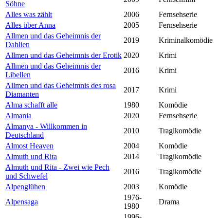
Söhne
Alles was zählt
2006
Fernsehserie
Alles über Anna
2005
Fernsehserie
Allmen und das Geheimnis der
2019
Kriminalkomödie
Dahlien
Allmen und das Geheimnis der Erotik
2020
Krimi
Allmen und das Geheimnis der
2016
Krimi
Libellen
Allmen und das Geheimnis des rosa
2017
Krimi
Diamanten
Alma schafft alle
1980
Komödie
Almania
2020
Fernsehserie
Almanya - Willkommen in
2010
Tragikomödie
Deutschland
Almost Heaven
2004
Komödie
Almuth und Rita
2014
Tragikomödie
Almuth und Rita - Zwei wie Pech
2016
Tragikomödie
und Schwefel
Alpenglühen
2003
Komödie
1976-
Alpensaga
Drama
1980
1996-