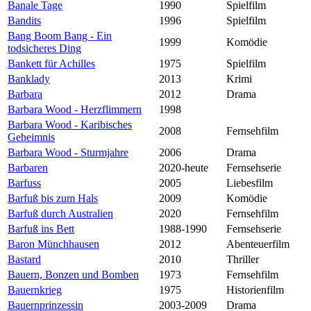
Banale Tage
1990
Spielfilm
Bandits
1996
Spielfilm
Bang Boom Bang - Ein
1999
Komödie
todsicheres Ding
Bankett für Achilles
1975
Spielfilm
Banklady
2013
Krimi
Barbara
2012
Drama
Barbara Wood - Herzflimmern
1998
Barbara Wood - Karibisches
2008
Fernsehfilm
Geheimnis
Barbara Wood - Sturmjahre
2006
Drama
Barbaren
2020-heute
Fernsehserie
Barfuss
2005
Liebesfilm
Barfuß bis zum Hals
2009
Komödie
Barfuß durch Australien
2020
Fernsehfilm
Barfuß ins Bett
1988-1990
Fernsehserie
Baron Münchhausen
2012
Abenteuerfilm
Bastard
2010
Thriller
Bauern, Bonzen und Bomben
1973
Fernsehfilm
Bauernkrieg
1975
Historienfilm
Bauernprinzessin
2003-2009
Drama