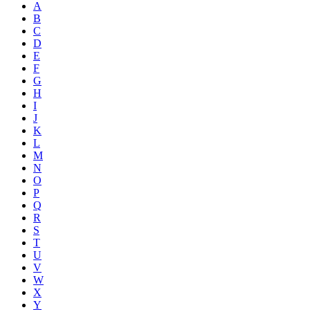
A
B
C
D
E
F
G
H
I
J
K
L
M
N
O
P
Q
R
S
T
U
V
W
X
Y