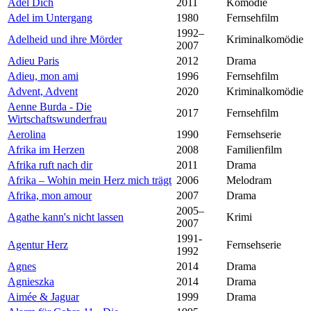
Adel Dich
2011
Komödie
Adel im Untergang
1980
Fernsehfilm
1992–
Adelheid und ihre Mörder
Kriminalkomödie
2007
Adieu Paris
2012
Drama
Adieu, mon ami
1996
Fernsehfilm
Advent, Advent
2020
Kriminalkomödie
Aenne Burda - Die
2017
Fernsehfilm
Wirtschaftswunderfrau
Aerolina
1990
Fernsehserie
Afrika im Herzen
2008
Familienfilm
Afrika ruft nach dir
2011
Drama
Afrika – Wohin mein Herz mich trägt
2006
Melodram
Afrika, mon amour
2007
Drama
2005–
Agathe kann's nicht lassen
Krimi
2007
1991-
Agentur Herz
Fernsehserie
1992
Agnes
2014
Drama
Agnieszka
2014
Drama
Aimée & Jaguar
1999
Drama