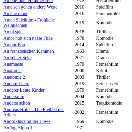
Amboß oder Hammer sein
1972
Historienfilm
Ameisen gehen andere Wege
2010
Spielfilm
Amelie rennt
2016
Familienfilm
Amen Saleikum - Fröhliche
2019
Komödie
Weihnachten
Amokspiel
2018
Thriller
Amor holt sich nasse Füße
1978
Komödie
Amour Fou
2014
Spielfilm
An französischen Kaminen
1963
Drama
An seiner Seite
2021
Drama
Anamnese
1979
Fernsehfilm
Anatomie
2000
Krimi
Anatomie 2
2003
Thriller
Andere Eltern
2019
Fernsehserie
Anderer Leute Kinder
1979
Fernsehfilm
Andersrum
2004
Komödie
Anderst schön
2015
Tragikomödie
Andreas Hofer - Die Freiheit des
2002
Fernsehfilm
Adlers
Androklus und der Löwe
1969
Komödie
Anflug Alpha 1
1971