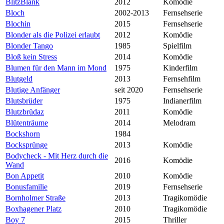
BlitzBlank
2012
Komödie
Bloch
2002-2013
Fernsehserie
Blochin
2015
Fernsehserie
Blonder als die Polizei erlaubt
2012
Komödie
Blonder Tango
1985
Spielfilm
Bloß kein Stress
2014
Komödie
Blumen für den Mann im Mond
1975
Kinderfilm
Blutgeld
2013
Fernsehfilm
Blutige Anfänger
seit 2020
Fernsehserie
Blutsbrüder
1975
Indianerfilm
Blutzbrüdaz
2011
Komödie
Blütenträume
2014
Melodram
Bockshorn
1984
Bocksprünge
2013
Komödie
Bodycheck - Mit Herz durch die
2016
Komödie
Wand
Bon Appetit
2010
Komödie
Bonusfamilie
2019
Fernsehserie
Bornholmer Straße
2013
Tragikomödie
Boxhagener Platz
2010
Tragikomödie
Boy 7
2015
Thriller