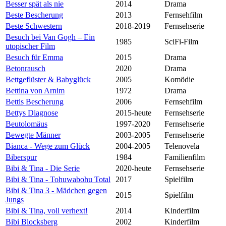
Besser spät als nie
2014
Drama
Beste Bescherung
2013
Fernsehfilm
Beste Schwestern
2018-2019
Fernsehserie
Besuch bei Van Gogh – Ein
1985
SciFi-Film
utopischer Film
Besuch für Emma
2015
Drama
Betonrausch
2020
Drama
Bettgeflüster & Babyglück
2005
Komödie
Bettina von Arnim
1972
Drama
Bettis Bescherung
2006
Fernsehfilm
Bettys Diagnose
2015-heute
Fernsehserie
Beutolomäus
1997-2020
Fernsehserie
Bewegte Männer
2003-2005
Fernsehserie
Bianca - Wege zum Glück
2004-2005
Telenovela
Biberspur
1984
Familienfilm
Bibi & Tina - Die Serie
2020-heute
Fernsehserie
Bibi & Tina - Tohuwabohu Total
2017
Spielfilm
Bibi & Tina 3 - Mädchen gegen
2015
Spielfilm
Jungs
Bibi & Tina, voll verhext!
2014
Kinderfilm
Bibi Blocksberg
2002
Kinderfilm