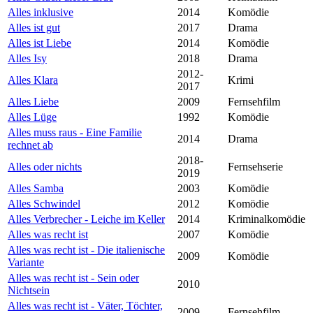
Alles inklusive
2014
Komödie
Alles ist gut
2017
Drama
Alles ist Liebe
2014
Komödie
Alles Isy
2018
Drama
2012-
Alles Klara
Krimi
2017
Alles Liebe
2009
Fernsehfilm
Alles Lüge
1992
Komödie
Alles muss raus - Eine Familie
2014
Drama
rechnet ab
2018-
Alles oder nichts
Fernsehserie
2019
Alles Samba
2003
Komödie
Alles Schwindel
2012
Komödie
Alles Verbrecher - Leiche im Keller
2014
Kriminalkomödie
Alles was recht ist
2007
Komödie
Alles was recht ist - Die italienische
2009
Komödie
Variante
Alles was recht ist - Sein oder
2010
Nichtsein
Alles was recht ist - Väter, Töchter,
2009
Fernsehfilm