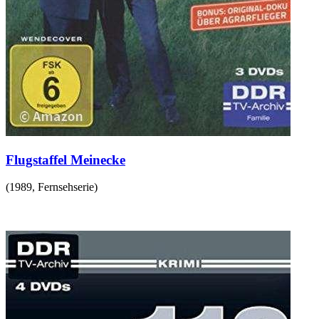
Flugstaffel Meinecke
(
1989
,
Fernsehserie
)