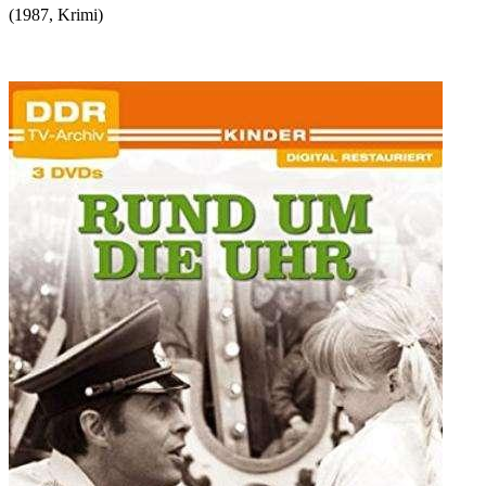
(
1987
,
Krimi
)