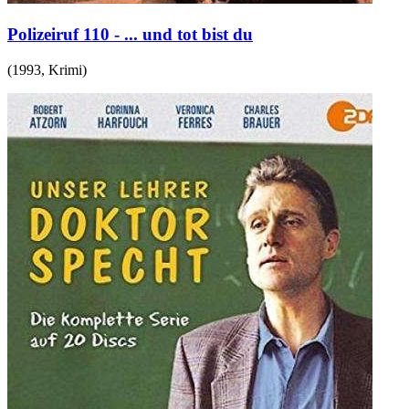
Polizeiruf 110 - ... und tot bist du
(
1993
,
Krimi
)