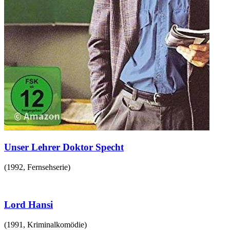
Unser Lehrer Doktor Specht
(
1992
,
Fernsehserie
)
Lord Hansi
(
1991
,
Kriminalkomödie
)