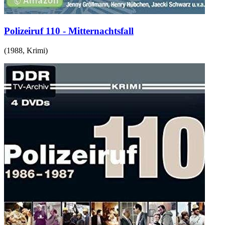
Polizeiruf 110 - Mitternachtsfall
(
1988
,
Krimi
)