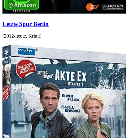
Letzte Spur Berlin
(
2012-heute
,
Krimi
)