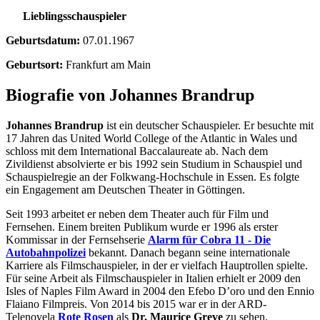
Lieblingsschauspieler
Geburtsdatum:
07.01.1967
Geburtsort:
Frankfurt am Main
Biografie von Johannes Brandrup
Johannes Brandrup
ist ein deutscher Schauspieler. Er besuchte mit
17 Jahren das United World College of the Atlantic in Wales und
schloss mit dem International Baccalaureate ab. Nach dem
Zivildienst absolvierte er bis 1992 sein Studium in Schauspiel und
Schauspielregie an der Folkwang-Hochschule in Essen. Es folgte
ein Engagement am Deutschen Theater in Göttingen.
Seit 1993 arbeitet er neben dem Theater auch für Film und
Fernsehen. Einem breiten Publikum wurde er 1996 als erster
Kommissar in der Fernsehserie
Alarm für Cobra 11 - Die
Autobahnpolizei
bekannt. Danach begann seine internationale
Karriere als Filmschauspieler, in der er vielfach Hauptrollen spielte.
Für seine Arbeit als Filmschauspieler in Italien erhielt er 2009 den
Isles of Naples Film Award in 2004 den Efebo D’oro und den Ennio
Flaiano Filmpreis. Von 2014 bis 2015 war er in der ARD-
Telenovela
Rote Rosen
als
Dr. Maurice Greve
zu sehen.