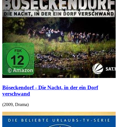
Böseckendorf - Die Nacht, in der ein Dorf
verschwand
(
2009
,
Drama
)