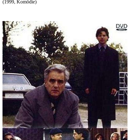
(
1999
,
Komödie
)