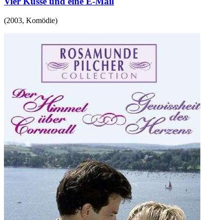
Vier Küsse und eine E-Mail
(
2003
,
Komödie
)