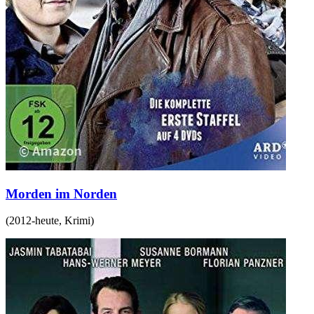
Morden im Norden
(
2012-heute
,
Krimi
)