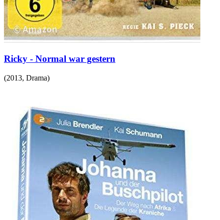
Ricky - Normal war gestern
(
2013
,
Drama
)