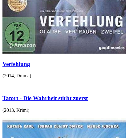
Verfehlung
(
2014
,
Drama
)
Tatort - Die Wahrheit stirbt zuerst
(
2013
,
Krimi
)