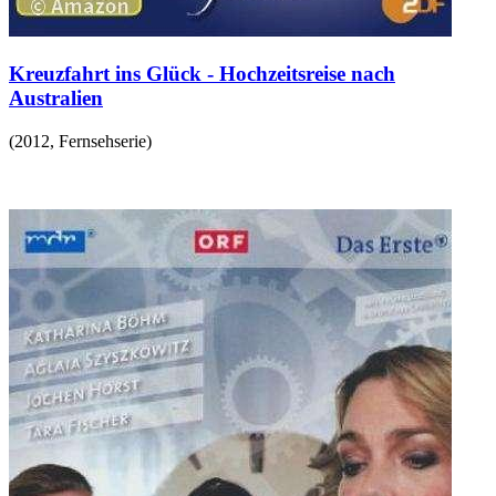
Kreuzfahrt ins Glück - Hochzeitsreise nach
Australien
(
2012
,
Fernsehserie
)