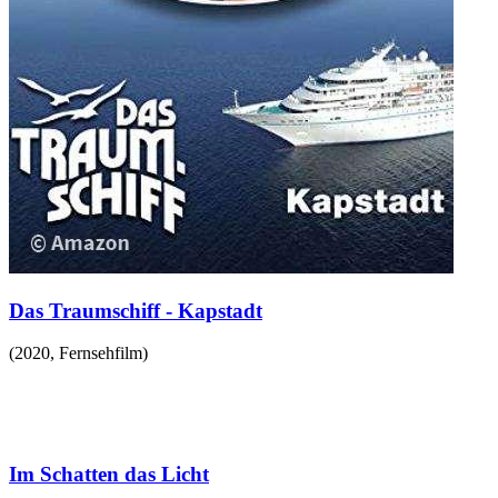
Das Traumschiff - Kapstadt
(
2020
,
Fernsehfilm
)
Im Schatten das Licht