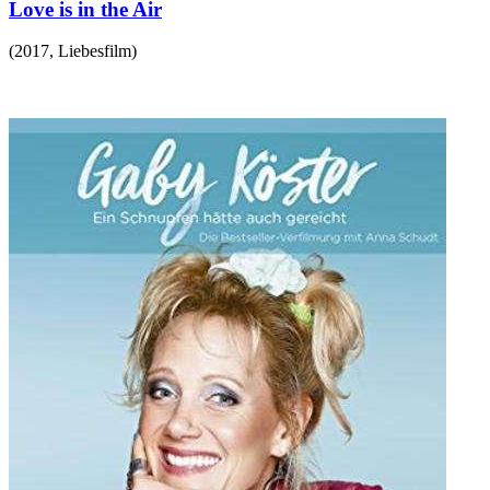
Love is in the Air
(
2017
,
Liebesfilm
)