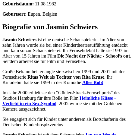
Geburtsdatum:
11.08.1982
Geburtsort:
Eupen, Belgien
Biografie von Jasmin Schwiers
Jasmin Schwiers
ist eine deutsche Schauspielerin. Im Alter von
zehn Jahren wurde sie bei einer Kindertheateraufführung entdeckt
und kam so zur Schauspielerei. Ihr Fernsehdebüt hatte sie 1997 im
Alter von 15 Jahren im Film
Die Nacht der Nächte - School’s out
.
Seitdem arbeitet sie für Film und Fernsehen.
Große Bekanntheit erlangte sie zwischen 1999 und 2001 mit der
Fernsehserie
Ritas Welt
als
Tochter von Rita Kruse
. Ihr
Kinodebüt hatte sie 1999 in der Komödie
Alles Bob!
.
Im Jahr 2000 erhielt sie den “Günter-Strack-Fernsehpreis” des
Studios Hamburg für ihre Rolle im Film
Heimliche Küsse -
Verliebt in ein Sex-Symbol
. 2005 wurde sie mit der Goldenen
Kamera ausgezeichnet.
Sie engagiert sich für Kinder unter anderem als Botschafterin des
Deutschen Kinderhospizvereins.
Jasmin Schwiers
ist mit dem Schauspieler
Jan van Weyde