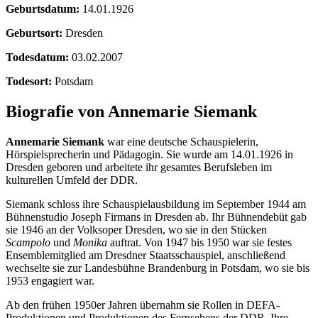
Geburtsdatum:
14.01.1926
Geburtsort:
Dresden
Todesdatum:
03.02.2007
Todesort:
Potsdam
Biografie von Annemarie Siemank
Annemarie Siemank
war eine deutsche Schauspielerin,
Hörspielsprecherin und Pädagogin. Sie wurde am 14.01.1926 in
Dresden geboren und arbeitete ihr gesamtes Berufsleben im
kulturellen Umfeld der DDR.
Siemank schloss ihre Schauspielausbildung im September 1944 am
Bühnenstudio Joseph Firmans in Dresden ab. Ihr Bühnendebüt gab
sie 1946 an der Volksoper Dresden, wo sie in den Stücken
Scampolo
und
Monika
auftrat. Von 1947 bis 1950 war sie festes
Ensemblemitglied am Dresdner Staatsschauspiel, anschließend
wechselte sie zur Landesbühne Brandenburg in Potsdam, wo sie bis
1953 engagiert war.
Ab den frühen 1950er Jahren übernahm sie Rollen in DEFA-
Produktionen und Produktionen des Fernsehens der DDR. Ihre