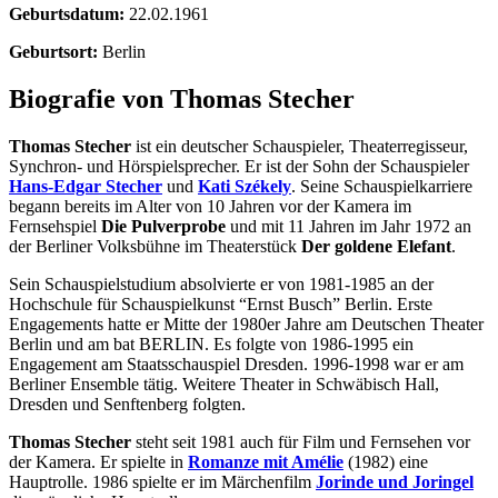
Geburtsdatum:
22.02.1961
Geburtsort:
Berlin
Biografie von Thomas Stecher
Thomas Stecher
ist ein deutscher Schauspieler, Theaterregisseur,
Synchron- und Hörspielsprecher. Er ist der Sohn der Schauspieler
Hans-Edgar Stecher
und
Kati Székely
. Seine Schauspielkarriere
begann bereits im Alter von 10 Jahren vor der Kamera im
Fernsehspiel
Die Pulverprobe
und mit 11 Jahren im Jahr 1972 an
der Berliner Volksbühne im Theaterstück
Der goldene Elefant
.
Sein Schauspielstudium absolvierte er von 1981-1985 an der
Hochschule für Schauspielkunst “Ernst Busch” Berlin. Erste
Engagements hatte er Mitte der 1980er Jahre am Deutschen Theater
Berlin und am bat BERLIN. Es folgte von 1986-1995 ein
Engagement am Staatsschauspiel Dresden. 1996-1998 war er am
Berliner Ensemble tätig. Weitere Theater in Schwäbisch Hall,
Dresden und Senftenberg folgten.
Thomas Stecher
steht seit 1981 auch für Film und Fernsehen vor
der Kamera. Er spielte in
Romanze mit Amélie
(1982) eine
Hauptrolle. 1986 spielte er im Märchenfilm
Jorinde und Joringel