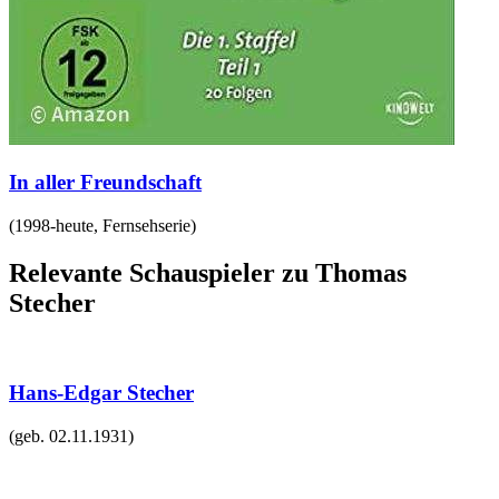
In aller Freundschaft
(
1998-heute
,
Fernsehserie
)
Relevante Schauspieler zu Thomas
Stecher
Hans-Edgar Stecher
(geb.
02.11.1931
)