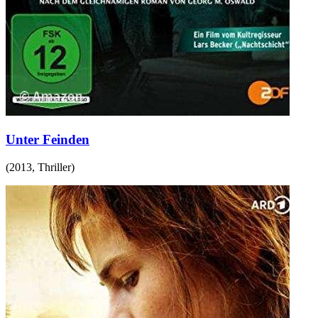
Unter Feinden
(
2013
,
Thriller
)