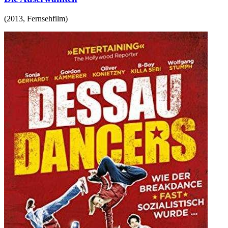
(
2013
,
Fernsehfilm
)