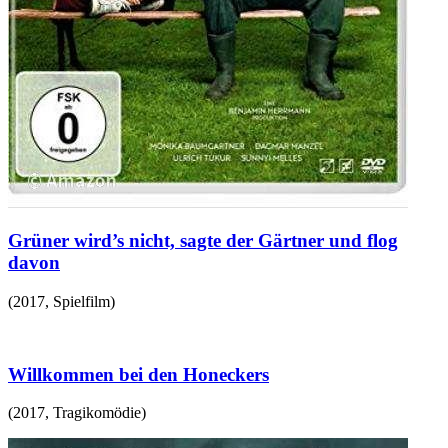
Grüner wird’s nicht, sagte der Gärtner und flog
davon
(
2017
,
Spielfilm
)
Willkommen bei den Honeckers
(
2017
,
Tragikomödie
)