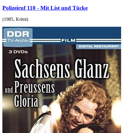
Polizeiruf 110 - Mit List und Tücke
(
1985
,
Krimi
)