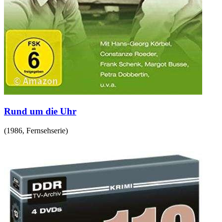
Rund um die Uhr
(
1986
,
Fernsehserie
)