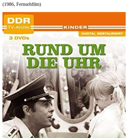
(
1986
,
Fernsehfilm
)