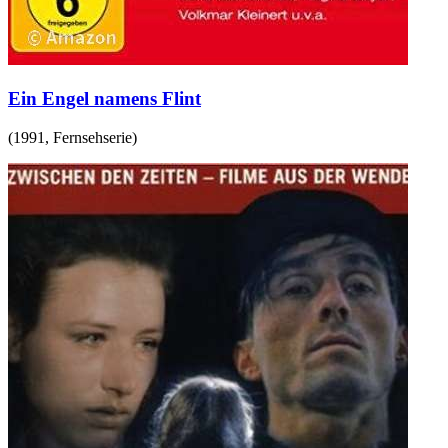
Ein Engel namens Flint
(
1991
,
Fernsehserie
)