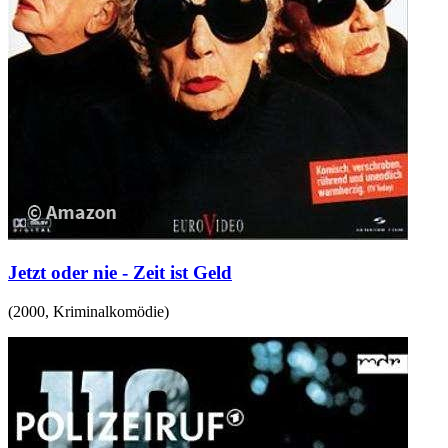
Jetzt oder nie - Zeit ist Geld
(
2000
,
Kriminalkomödie
)