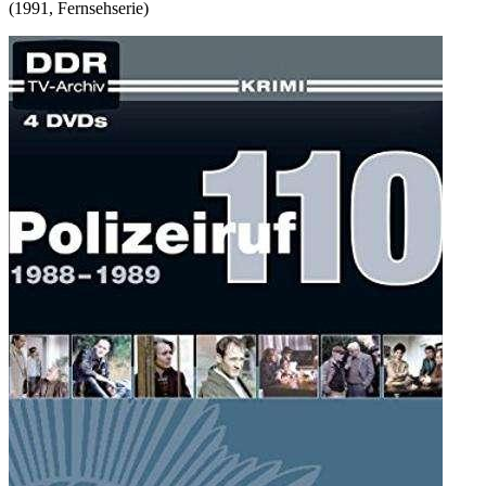
(
1991
,
Fernsehserie
)