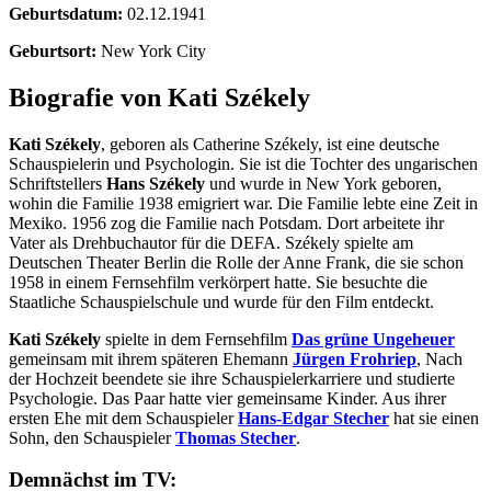
Geburtsdatum:
02.12.1941
Geburtsort:
New York City
Biografie von Kati Székely
Kati Székely
, geboren als Catherine Székely, ist eine deutsche
Schauspielerin und Psychologin. Sie ist die Tochter des ungarischen
Schriftstellers
Hans Székely
und wurde in New York geboren,
wohin die Familie 1938 emigriert war. Die Familie lebte eine Zeit in
Mexiko. 1956 zog die Familie nach Potsdam. Dort arbeitete ihr
Vater als Drehbuchautor für die DEFA. Székely spielte am
Deutschen Theater Berlin die Rolle der Anne Frank, die sie schon
1958 in einem Fernsehfilm verkörpert hatte. Sie besuchte die
Staatliche Schauspielschule und wurde für den Film entdeckt.
Kati Székely
spielte in dem Fernsehfilm
Das grüne Ungeheuer
gemeinsam mit ihrem späteren Ehemann
Jürgen Frohriep
, Nach
der Hochzeit beendete sie ihre Schauspielerkarriere und studierte
Psychologie. Das Paar hatte vier gemeinsame Kinder. Aus ihrer
ersten Ehe mit dem Schauspieler
Hans-Edgar Stecher
hat sie einen
Sohn, den Schauspieler
Thomas Stecher
.
Demnächst im TV: