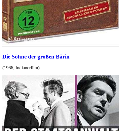
Die Söhne der großen Bärin
(
1966
,
Indianerfilm
)