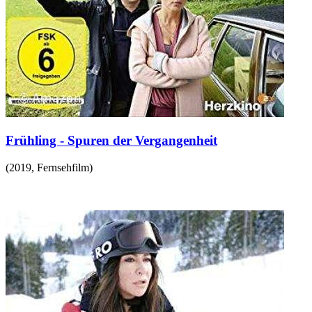
Frühling - Spuren der Vergangenheit
(
2019
,
Fernsehfilm
)