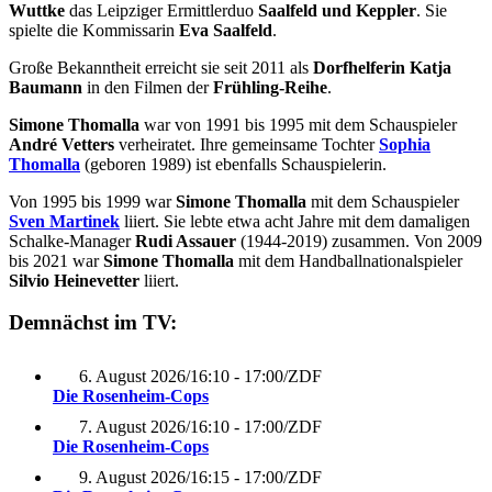
Wuttke
das Leipziger Ermittlerduo
Saalfeld und Keppler
. Sie
spielte die Kommissarin
Eva Saalfeld
.
Große Bekanntheit erreicht sie seit 2011 als
Dorfhelferin Katja
Baumann
in den Filmen der
Frühling-Reihe
.
Simone Thomalla
war von 1991 bis 1995 mit dem Schauspieler
André Vetters
verheiratet. Ihre gemeinsame Tochter
Sophia
Thomalla
(geboren 1989) ist ebenfalls Schauspielerin.
Von 1995 bis 1999 war
Simone Thomalla
mit dem Schauspieler
Sven Martinek
liiert. Sie lebte etwa acht Jahre mit dem damaligen
Schalke-Manager
Rudi Assauer
(1944-2019) zusammen. Von 2009
bis 2021 war
Simone Thomalla
mit dem Handballnationalspieler
Silvio Heinevetter
liiert.
Demnächst im TV:
6. August 2026
/
16:10 - 17:00
/
ZDF
Die Rosenheim-Cops
7. August 2026
/
16:10 - 17:00
/
ZDF
Die Rosenheim-Cops
9. August 2026
/
16:15 - 17:00
/
ZDF