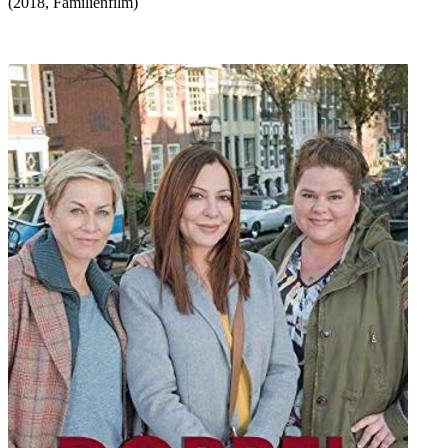
(
2018
,
Familienfilm
)