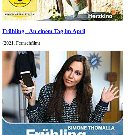
Frühling - An einem Tag im April
(
2021
,
Fernsehfilm
)