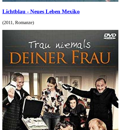
Lichtblau - Neues Leben Mexiko
(
2011
,
Romanze
)