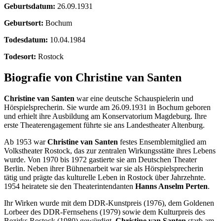
Geburtsdatum:
26.09.1931
Geburtsort:
Bochum
Todesdatum:
10.04.1984
Todesort:
Rostock
Biografie von Christine van Santen
Christine van Santen
war eine deutsche Schauspielerin und
Hörspielsprecherin. Sie wurde am 26.09.1931 in Bochum geboren
und erhielt ihre Ausbildung am Konservatorium Magdeburg. Ihre
erste Theaterengagement führte sie ans Landestheater Altenburg.
Ab 1953 war
Christine van Santen
festes Ensemblemitglied am
Volkstheater Rostock, das zur zentralen Wirkungsstätte ihres Lebens
wurde. Von 1970 bis 1972 gastierte sie am Deutschen Theater
Berlin. Neben ihrer Bühnenarbeit war sie als Hörspielsprecherin
tätig und prägte das kulturelle Leben in Rostock über Jahrzehnte.
1954 heiratete sie den Theaterintendanten
Hanns Anselm Perten
.
Ihr Wirken wurde mit dem DDR-Kunstpreis (1976), dem Goldenen
Lorbeer des DDR-Fernsehens (1979) sowie dem Kulturpreis des
Bezirks Rostock (1980) gewürdigt.
Christine van Santen
starb am