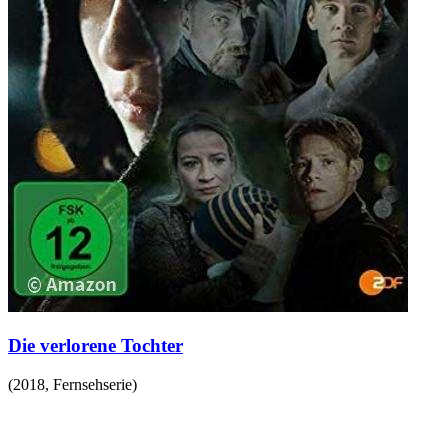
Die verlorene Tochter
(
2018
,
Fernsehserie
)