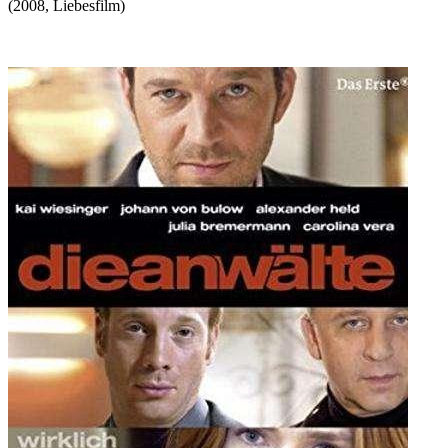
(
2008
,
Liebesfilm
)