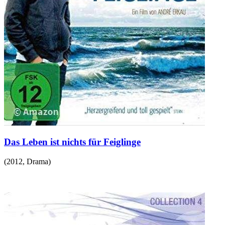
Das Leben ist nichts für Feiglinge
(
2012
,
Drama
)