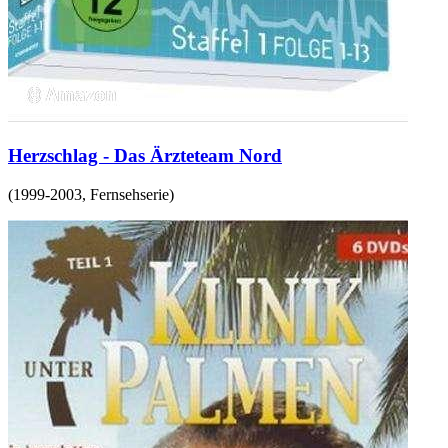
Herzschlag - Das Ärzteteam Nord
(
1999-2003
,
Fernsehserie
)