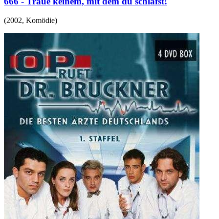
666 - Traue keinem, mit dem du schläfst!
(
2002
,
Komödie
)