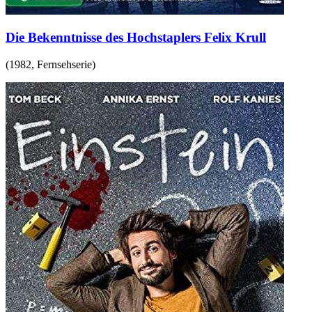
Die Bekenntnisse des Hochstaplers Felix Krull
(
1982
,
Fernsehserie
)