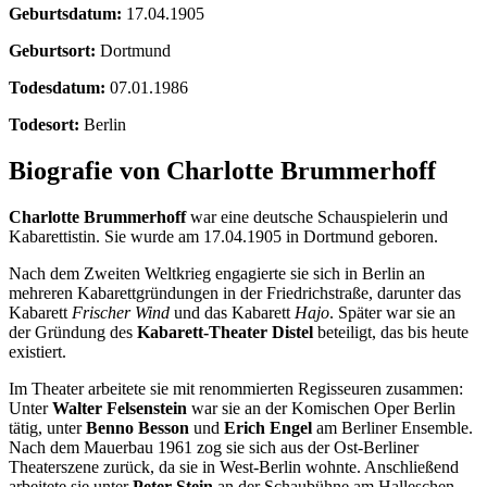
Geburtsdatum:
17.04.1905
Geburtsort:
Dortmund
Todesdatum:
07.01.1986
Todesort:
Berlin
Biografie von Charlotte Brummerhoff
Charlotte Brummerhoff
war eine deutsche Schauspielerin und
Kabarettistin. Sie wurde am 17.04.1905 in Dortmund geboren.
Nach dem Zweiten Weltkrieg engagierte sie sich in Berlin an
mehreren Kabarettgründungen in der Friedrichstraße, darunter das
Kabarett
Frischer Wind
und das Kabarett
Hajo
. Später war sie an
der Gründung des
Kabarett-Theater Distel
beteiligt, das bis heute
existiert.
Im Theater arbeitete sie mit renommierten Regisseuren zusammen:
Unter
Walter Felsenstein
war sie an der Komischen Oper Berlin
tätig, unter
Benno Besson
und
Erich Engel
am Berliner Ensemble.
Nach dem Mauerbau 1961 zog sie sich aus der Ost-Berliner
Theaterszene zurück, da sie in West-Berlin wohnte. Anschließend
arbeitete sie unter
Peter Stein
an der Schaubühne am Halleschen