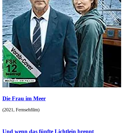
Die Frau im Meer
(
2021
,
Fernsehfilm
)
Und wenn das fünfte Lichtlein brennt