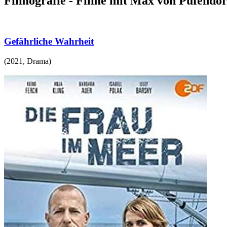
Filmografie - Filme mit Max von Pufendor
Gefährliche Wahrheit
(
2021
,
Drama
)