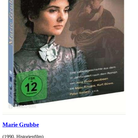
Marie Grubbe
(
1990
,
Historienfilm
)