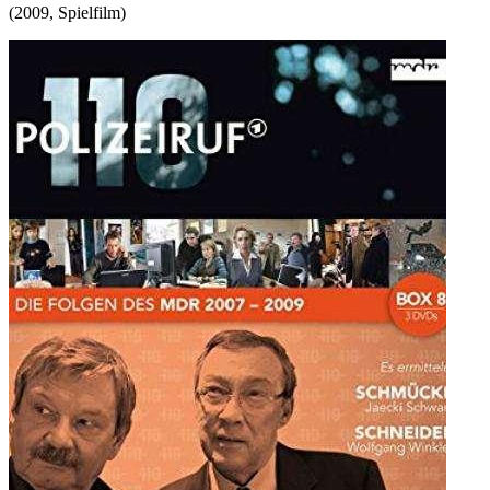
(
2009
,
Spielfilm
)