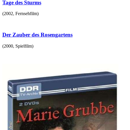
Tage des Sturms
(
2002
,
Fernsehfilm
)
Der Zauber des Rosengartens
(
2000
,
Spielfilm
)