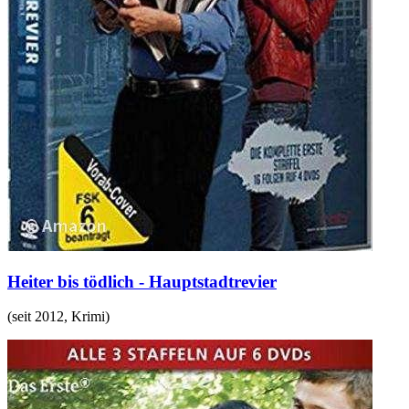
Heiter bis tödlich - Hauptstadtrevier
(
seit 2012
,
Krimi
)