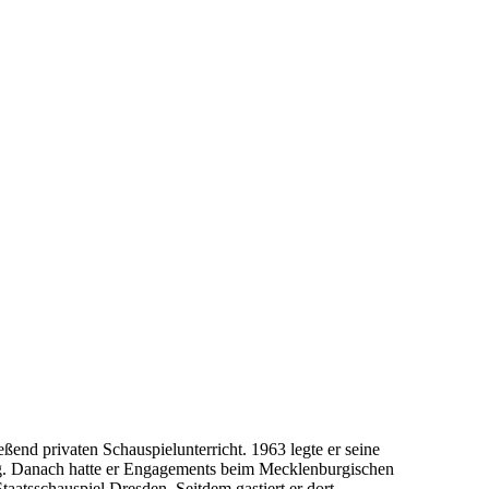
ßend privaten Schauspielunterricht. 1963 legte er seine
rg. Danach hatte er Engagements beim Mecklenburgischen
tsschauspiel Dresden. Seitdem gastiert er dort.