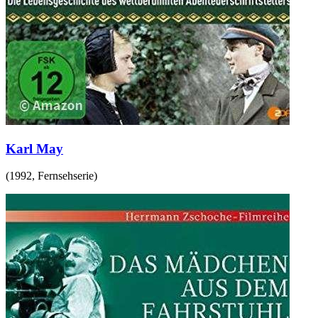
Karl May
(
1992
,
Fernsehserie
)