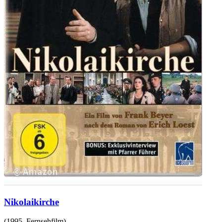
Nikolaikirche
(
1995
,
Fernsehfilm
)