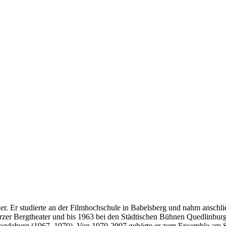
r. Er studierte an der Filmhochschule in Babelsberg und nahm anschlie
rzer Bergtheater und bis 1963 bei den Städtischen Bühnen Quedlinbu
agdeburg (1967–1970). Von 1970-2007 gehörte er zum Ensemble am Staa