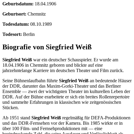
Geburtsdatum:
18.04.1906
Geburtsort:
Chemnitz
Todesdatum:
08.10.1989
Todesort:
Berlin
Biografie von Siegfried Weiß
Siegfried Weiß
war ein deutscher Schauspieler. Er wurde am
18.04.1906 in Chemnitz geboren und blickte auf eine
jahrzehntelange Karriere im deutschen Theater und Film zurück.
Seine Bühnenlaufbahn führte
Siegfried Weiß
an bedeutende Häuser
der DDR, darunter das Maxim-Gorki-Theater und das Berliner
Ensemble — zwei der wichtigsten Theater im kulturellen Leben der
DDR. Auf der Bühne erarbeitete er sich ein breites Rollenrepertoire
und sammelte Erfahrungen in klassischen wie zeitgenössischen
Stücken.
Ab 1951 stand
Siegfried Weiß
regelmäßig für DEFA-Produktionen
und das DDR-Fernsehen vor der Kamera. Bis 1985 wirkte er in
über 100 Film- und Fernsehproduktionen mit — eine
beeindruckende Zahl, die seine Ausdauer und Verlässlichkeit als