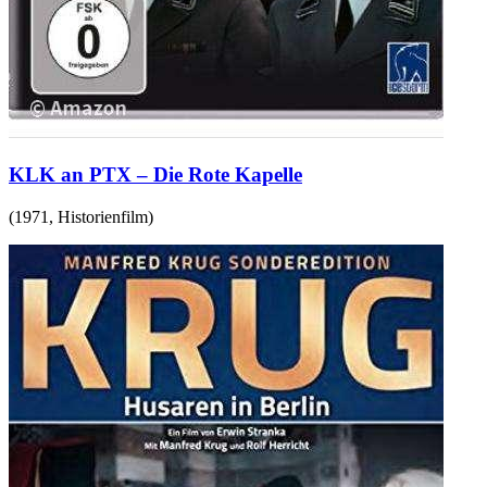
KLK an PTX – Die Rote Kapelle
(
1971
,
Historienfilm
)