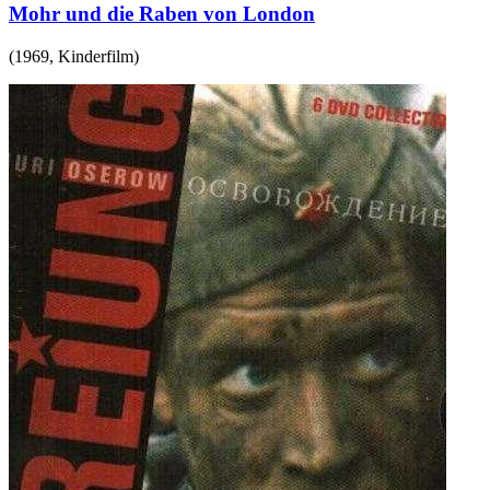
Mohr und die Raben von London
(
1969
,
Kinderfilm
)