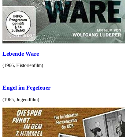
Lebende Ware
(
1966
,
Historienfilm
)
Engel im Fegefeuer
(
1965
,
Jugendfilm
)