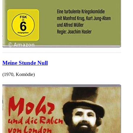
Meine Stunde Null
(
1970
,
Komödie
)