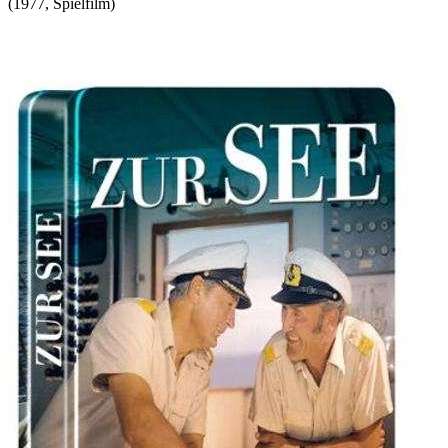
(
1977
,
Spielfilm
)