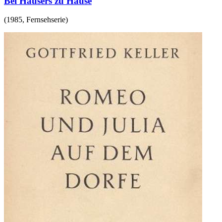
Bei Hausers zu Hause
(
1985
,
Fernsehserie
)