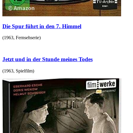
Die Spur führt in den 7. Himmel
(
1963
,
Fernsehserie
)
Jetzt und in der Stunde meines Todes
(
1963
,
Spielfilm
)