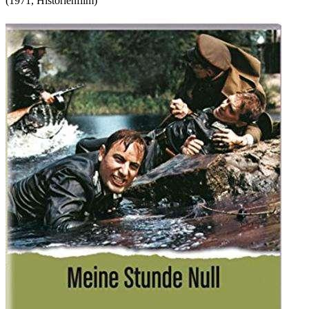
(
1971
,
Historienfilm
)