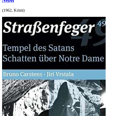
Nebel
(
1962
,
Krimi
)