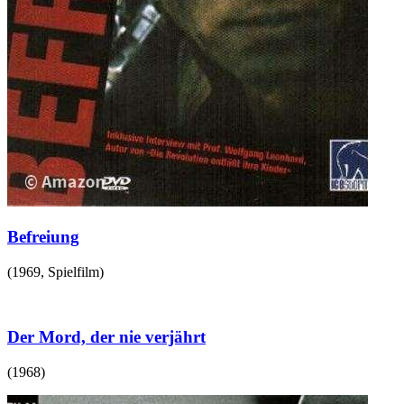
Befreiung
(
1969
,
Spielfilm
)
Der Mord, der nie verjährt
(
1968
)