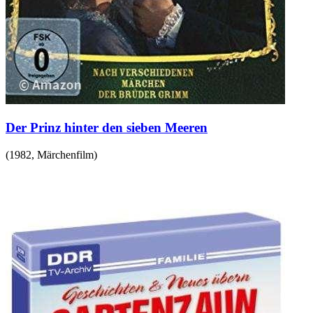
Der Prinz hinter den sieben Meeren
(
1982
,
Märchenfilm
)