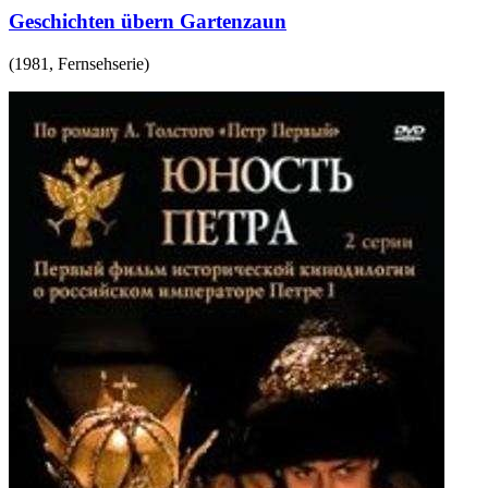
Geschichten übern Gartenzaun
(
1981
,
Fernsehserie
)