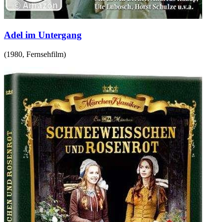
Adel im Untergang
(
1980
,
Fernsehfilm
)