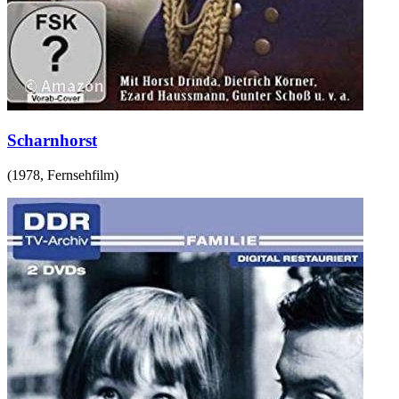
Scharnhorst
(
1978
,
Fernsehfilm
)